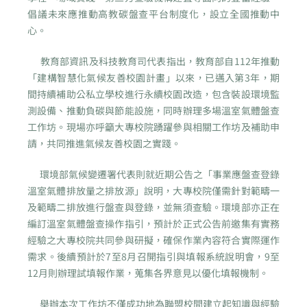
倡議未來應推動高教碳盤查平台制度化，設立全國推動中
心。
教育部資訊及科技教育司代表指出，教育部自112年推動
「建構智慧化氣候友善校園計畫」以來，已邁入第3年，期
間持續補助公私立學校進行永續校園改造，包含裝設環境監
測設備、推動負碳與節能設施，同時辦理多場溫室氣體盤查
工作坊。現場亦呼籲大專校院踴躍參與相關工作坊及補助申
請，共同推進氣候友善校園之實踐。
環境部氣候變遷署代表則就近期公告之「事業應盤查登錄
溫室氣體排放量之排放源」說明，大專校院僅需針對範疇一
及範疇二排放進行盤查與登錄，並無須查驗。環境部亦正在
編訂溫室氣體盤查操作指引，預計於正式公告前邀集有實務
經驗之大專校院共同參與研擬，確保作業內容符合實際運作
需求。後續預計於7至8月召開指引與填報系統說明會，9至
12月則辦理試填報作業，蒐集各界意見以優化填報機制。
舉辦本次工作坊不僅成功地為聯盟校間建立起知識與經驗