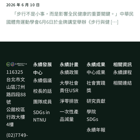
2026 年 6 月 10 日
「步行不是小事，而是影響全民健康的重要關鍵。」中華民
國體育運動學會6月6日於金牌講堂舉辦《步行與健 […]
永續發展
永續計畫
永續成果
相關資訊
116325
永續政策
中心成果
永續課程
中心
台北市文
永續倡議
大學社會
社會實踐
相關連結
山區汀州
責任USR
獎
校長的話
路四段88
淨零排放
研究貢獻
團隊成員
號
公館校區
一次性產
學院
SDGs in
行政大樓
品減量
SDGs
NTNU
4樓
永續年報
(02)7749-