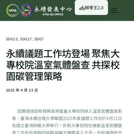
騎零王2.0
關於我們
永續行動
SDG13
,
SDG17
,
SDG7
永續治理
永續議題工作坊登場 聚焦大
永續資訊
專校院溫室氣體盤查 共探校
校園綠生活
園碳管理策略
English
2025 年 4 月 23 日
因應環境部新規將高用電量大專校院納入溫室氣體盤查對
象，臺灣永續治理大學聯盟2025年度議題工作坊於4月21日
在國立臺灣師範大學舉行。針對大專校院在推動溫室氣體盤
查工作中所面臨的挑戰與解方展開深入交流，並研議跨校合