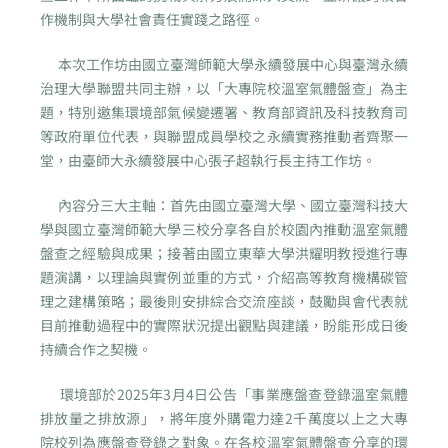
作機制與大學社會責任實踐之路徑。
本次工作坊由國立臺灣師範大學永續發展中心與臺灣永續
治理大學聯盟共同主辦，以「大專院校溫室氣體盤查」為主
題，特別邀集環境部氣候變遷署、教育部資訊及科技教育司
等政府單位代表，與聯盟成員學校之永續實務推動者齊聚一
堂，由臺師大永續發展中心張子超執行長主持工作坊。
內容分三大主軸：首先由國立臺灣大學、國立臺灣科技大
學與國立臺灣師範大學三校分享各自於校園內推動溫室氣體
盤查之經驗與成果；接著由國立東華大學洪耀明教授進行專
題演講，以理論與實例並重的方式，介紹高等教育機構碳管
理之建構策略；最後則安排綜合交流座談，鼓勵與會代表就
目前推動過程中的實際狀況提出觀點與建議，盼能形成日後
持續合作之契機。
環境部於2025年3月4日公告「事業應盤查登錄溫室氣體
排放量之排放源」，將年度外購電力達2千萬度以上之大專
院校列為應盤查登錄之對象。在各校溫室氣體盤查分享的環