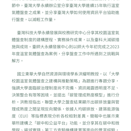
節中，臺灣大學永續辦公室分享臺灣大學連續15年執行溫室
氣體盤查之成果，並分享臺灣大學如何使用資訊平台協助進
行盤查，以減輕工作量。
臺灣科技大學永續發展與校務研究中心分享其校園溫室氣
體盤查制度的建構歷程、實務操作成果，以及臺科大減碳措
施與成效。臺師大永續發展中心則以師大今年初完成之2023
年度溫室氣體盤查為案例，分享盤查工作中所遇到之挑戰與
解方。
國立東華大學自然資源與環境學系洪耀明教授，以「大學
校園溫室氣體盤查之建構與推動策略」為題進行專題分享，
強調大學面臨碳治理制度尚不完備、資訊揭露透明度不足、
決策整合有限等困境，並提出「碳管理成熟度模型」進行分
析。洪教授指出，聯盟大學之盤查結果顯示出碳排放量與管
理成熟度之間呈現反向關係，依據人均碳排放、建築能源強
度（EUI）等指標表現分析各校相對差異。簡報中也展示東
華所建構之「碳中和公益平台」功能，並分享其在碳中和微
學程、場域實踐、第三方查驗機構建置等面向的豐富經驗，