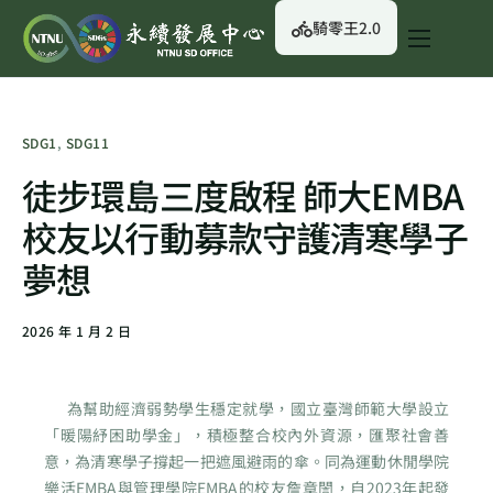
騎零王2.0
關於我們
永續行動
SDG1
,
SDG11
永續治理
徒步環島三度啟程 師大EMBA
永續資訊
校友以行動募款守護清寒學子
校園綠生活
夢想
English
2026 年 1 月 2 日
為幫助經濟弱勢學生穩定就學，國立臺灣師範大學設立
「暖陽紓困助學金」，積極整合校內外資源，匯聚社會善
意，為清寒學子撐起一把遮風避雨的傘。同為運動休閒學院
樂活EMBA與管理學院EMBA的校友詹章誾，自2023年起發