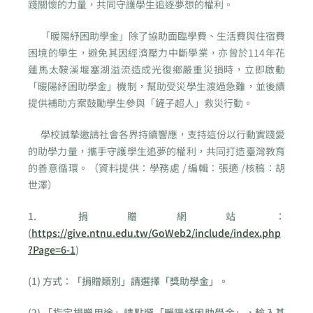
踐關懷的力量，共同守護學生追逐夢想的權利。
「暖陽紓困助學金」除了協助面臨學費、生活費與住宿費
困境的學生，避免其因經濟壓力中斷學業，亦曾於114年花
蓮馬太鞍溪堰塞湖溢流造成光復鄉嚴重災損時，立即啟動
「暖陽紓困助學金」機制，幫助受災學生渡過急難，並後續
提供補助方案鼓勵學生參與「鏟子超人」救災行動。
學校誠摯邀請社會各界持續響應，支持這份以行動實踐愛
的助學力量，攜手守護學生追夢的權利，共同打造臺灣教育
的善意循環。（資料提供：學務處 / 編輯：張適 /核稿：胡
世澤）
1. 捐贈網站：
(
https://give.ntnu.edu.tw/GoWeb2/include/index.php
?Page=6-1
)
(1) 方式：「捐贈類別」請選擇「獎助學金」。
(2) 「指定捐贈用途」請點選「暖陽紓困助學金」，輸入基