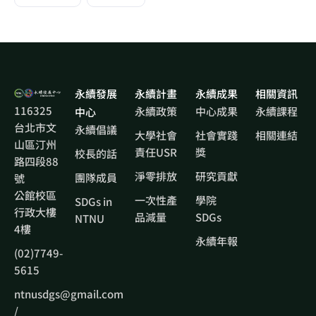
永續發展
永續計畫
永續成果
相關資訊
116325
永續政策
中心成果
永續課程
中心
台北市文
永續倡議
大學社會
社會實踐
相關連結
山區汀州
責任USR
獎
校長的話
路四段88
淨零排放
研究貢獻
團隊成員
號
公館校區
一次性產
學院
SDGs in
行政大樓
品減量
SDGs
NTNU
4樓
永續年報
(02)7749-
5615
ntnusdgs@gmail.com
/