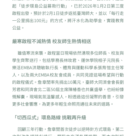
起「徒步環島公益募款行動」，已於2026年1月2日第三度
啟程出發，預計於2月1日徒步返抵臺灣師大，並以「每行走
一公里捐出100元」的方式，將汗水化為助學金，實踐教育
公益。
嚴寒啟程不減熱情 校友師生熱情相送
雖值寒流來襲，啟程當日現場依然湧現多位師長、校友與
學生齊聚送行，包括學務長林玫君、運休學院相子元院長、
樂活EMBA洪聰敏執行長、體育與運動科學系張育愷主任等
人，以及兩大EMBA校友會成員，共同見證這場希望與行動
的啟程儀式。詹章誾率先捐出10萬元，臺師大同濟會會長劉
芳君和同濟會北二區50屆主席陳椿香也共襄盛舉，也紛紛慷
慨解囊，現場氣氛溫馨感人，盼透過這份凝聚的善意，引發
更多社會響應，為更多年輕生命照亮通往未來的道路。
「切西瓜式」環島路線 挑戰再升級
回顧三年行動，詹章誾首次徒步以逆時針方式環島，第二