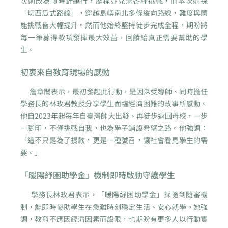
次則改為順時針繞行，歷程亦充滿各種挑戰，而本次則採
「切西瓜式路線」，穿越島嶼南北多條縱向路線，難度與體
能挑戰皆大幅提升。然而他始終堅持徒步完成全程，期盼將
每一筆募得款項發揮最大效益，回饋給真正需要幫助的學
生。
初衷來自教育現場的感動
詹章誾表示，最初發起此行動，是因深受導師、同時擔任
學務長的林玫君教授分享學生面臨經濟困難的故事所感動。
他自2023年起每年自臺灣師大出發、再徒步返回母校，一步
一腳印，不僅挑戰自我，也為學子鋪設希望之路。他強調：
「這不只是為了捐款，更是一種號召，讓社會看見學生的需
要。」
「暖陽紓困助學金」機制即時啟動守護學生
學務長林玫君表示，「暖陽紓困助學金」採隨到隨審機
制，能即時協助學生在急難時刻穩定生活、安心就學。她強
調，教育不應因經濟因素而設限，也期盼有更多人以行動實