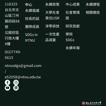
116325
永續政策
中心成果
永續課程
中心
台北市文
永續倡議
大學社會
社會實踐
相關連結
山區汀州
責任USR
獎
校長的話
路四段88
淨零排放
研究貢獻
團隊成員
號
公館校區
一次性產
學院
SDGs in
行政大樓
品減量
SDGs
NTNU
4樓
永續年報
(02)7749-
5615
ntnusdgs@gmail.com
/
e52058@ntnu.edu.tw