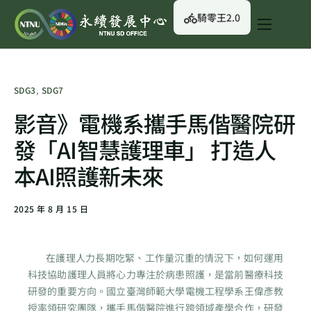
騎零王2.0
關於我們
永續行動
SDG3
,
SDG7
永續治理
影音》電機系攜手馬偕醫院研
永續資訊
發「AI智慧護理車」 打造人
校園綠生活
本AI照護新未來
English
2025 年 8 月 15 日
在護理人力長期吃緊、工作量沉重的情況下，如何運用
科技協助護理人員將心力專注於病患照護，是當前醫療科技
研發的重要方向。國立臺灣師範大學電機工程學系王偉彥教
授率領研究團隊，攜手馬偕醫院進行跨領域產學合作，研發