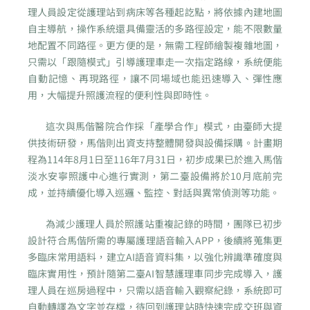
理人員設定從護理站到病床等各種起訖點，將依據內建地圖
自主導航，操作系統還具備靈活的多路徑設定，能不限數量
地配置不同路徑。更方便的是，無需工程師繪製複雜地圖，
只需以「跟隨模式」引導護理車走一次指定路線，系統便能
自動記憶、再現路徑，讓不同場域也能迅速導入、彈性應
用，大幅提升照護流程的便利性與即時性。
這次與馬偕醫院合作採「產學合作」模式，由臺師大提
供技術研發，馬偕則出資支持整體開發與設備採購。計畫期
程為114年8月1日至116年7月31日，初步成果已於進入馬偕
淡水安寧照護中心進行實測，第二臺設備將於10月底前完
成，並持續優化導入巡邏、監控、對話與異常偵測等功能。
為減少護理人員於照護站重複記錄的時間，團隊已初步
設計符合馬偕所需的專屬護理語音輸入APP，後續將蒐集更
多臨床常用語料，建立AI語音資料集，以強化辨識準確度與
臨床實用性，預計隨第二臺AI智慧護理車同步完成導入，護
理人員在巡房過程中，只需以語音輸入觀察紀錄，系統即可
自動轉譯為文字並存檔，待回到護理站時快速完成交班與資