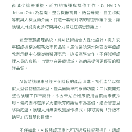
術減少這些重複、耗力的搬運與操作工作，以 NVIDIA
Jetson Orin 為基礎，整合機器視覺、語音辨識、自主移動
導航與人機互動介面，打造一套端對端的智慧照護平臺，讓
護理人員能將更多時間與心力投注在病患照護上。
這套智慧護理系統，將AI技術結合人性化設計，提升安
寧照護機構的服務效率與品質。馬偕醫院淡水院區安寧療護
教育示範中心嚴從毓醫師表示，這項產學合作，不僅減輕護
理人員的負擔，也實地在醫療場域，為病患提供更優質的照
護品質。
AI智慧護理車歷經三個階段的產品演進。初代產品以類
似大型儲物櫃為原型，僅具備簡單的移動功能；二代機開始
整合護理工作車設計，卻因未貼合臨床使用習慣而未被採
用。最終團隊選擇以馬偕既有的護理車為基礎，結合智慧型
移動底盤，護理人員無需改變操作模式，即可實現「升級不
換車」的智慧化目標。
不僅如此，AI智慧護理車也可透過觸控螢幕操作，讓護