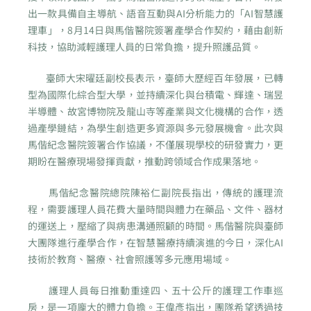
出一款具備自主導航、語音互動與AI分析能力的「AI智慧護
理車」，8月14日與馬偕醫院簽署產學合作契約，藉由創新
科技，協助減輕護理人員的日常負擔，提升照護品質。
臺師大宋曜廷副校長表示，臺師大歷經百年發展，已轉
型為國際化綜合型大學，並持續深化與台積電、輝達、瑞昱
半導體、故宮博物院及龍山寺等產業與文化機構的合作，透
過產學鏈結，為學生創造更多資源與多元發展機會。此次與
馬偕紀念醫院簽署合作協議，不僅展現學校的研發實力，更
期盼在醫療現場發揮貢獻，推動跨領域合作成果落地。
馬偕紀念醫院總院陳裕仁副院長指出，傳統的護理流
程，需要護理人員花費大量時間與體力在藥品、文件、器材
的運送上，壓縮了與病患溝通照顧的時間。馬偕醫院與臺師
大團隊進行產學合作，在智慧醫療持續演進的今日，深化AI
技術於教育、醫療、社會照護等多元應用場域。
護理人員每日推動重達四、五十公斤的護理工作車巡
房，是一項龐大的體力負擔。王偉彥指出，團隊希望透過技