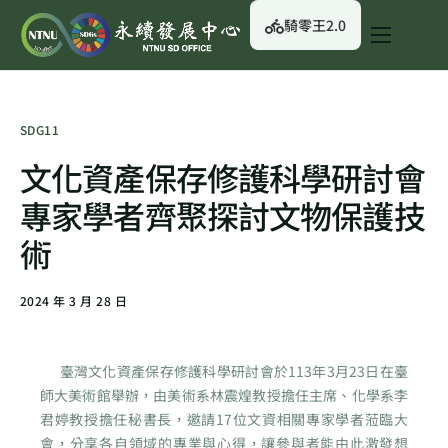
騎零王2.0
關於我們
永續行動
SDG11
永續治理
文化資產保存修護科學研討會
永續資訊
專家學者齊聚探討文物保護技
校園綠生活
術
English
2024 年 3 月 28 日
臺灣文化資產保存修護科學研討會於113年3月23日在臺
師大美術館舉辦，由美術系林震煌教授擔任主席、化學系李
君婷教授擔任秘書長，邀請17位文資相關專家學者蒞臨大
會，分享各自領域的專業與心得，讓參與者能由此激發想