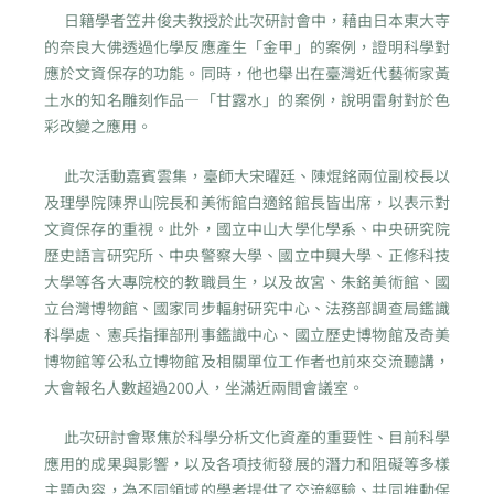
日籍學者笠井俊夫教授於此次研討會中，藉由日本東大寺
的奈良大佛透過化學反應產生「金甲」的案例，證明科學對
應於文資保存的功能。同時，他也舉出在臺灣近代藝術家黃
土水的知名雕刻作品—「甘露水」的案例，說明雷射對於色
彩改變之應用。
此次活動嘉賓雲集，臺師大宋曜廷、陳焜銘兩位副校長以
及理學院陳界山院長和美術館白適銘館長皆出席，以表示對
文資保存的重視。此外，國立中山大學化學系、中央研究院
歷史語言研究所、中央警察大學、國立中興大學、正修科技
大學等各大專院校的教職員生，以及故宮、朱銘美術館、國
立台灣博物館、國家同步輻射研究中心、法務部調查局鑑識
科學處、憲兵指揮部刑事鑑識中心、國立歷史博物館及奇美
博物館等公私立博物館及相關單位工作者也前來交流聽講，
大會報名人數超過200人，坐滿近兩間會議室。
此次研討會聚焦於科學分析文化資產的重要性、目前科學
應用的成果與影響，以及各項技術發展的潛力和阻礙等多樣
主題內容，為不同領域的學者提供了交流經驗、共同推動保