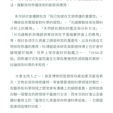
法，推動保存修護技術的創新與應用。
本次研討會講題包含「知己知彼在文資修護的重要性」、
「傳統技術實踐者對科學的提問」、「光譜實驗技術在顏料
分析上的應用」、「天然膠彩顏料的鑑定與分析方法」、
「AI光譜解析與機器視覺技術在平面繪畫修復上的應用」
等，探討各項文化資產之調查研究的重要性，以及科技在文
物保存修護的應用。科博館退休研究員劉德祥博士也於會中
藉現藏於瑞典，世界上保存最好的船艦之一—「VASA沈
船」因修護方式失當而產生化學反應進而形成硫酸的案例，
討論保存科學的未知性。
大會主持人之一，故宮博物院登錄保存處岩素芬處長表
示，文物在保存與修護時，常會需要借助科學領域的幫忙，
但藝術和科學領域之間常會有溝通上的細微差異，這時就很
仰賴一個整合的跨領域平臺進行交流，而本次研討會以及後
續計畫成立的「臺灣文化資產保存修護科學協會」，也期望
能達成這樣的功能。