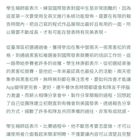
學生楊師宸表示，練習國際發表對國中生是非常困難的，因為
這是第一次要使用全英文進行系統功能發佈，還要在有限的報
告時間內，把自己寫的程式作品展現出最好且有用的一面，所
以需要不斷成長，才有可能在發表時有完美表現。
從臺灣區初選通過後，獲得參加在集中營兩天一夜黑客松的資
格，到通過黑客松複選後到國際發表競賽前的培訓工作坊，這
一路帶給參賽者許多的收穫。學生林庚叡表示，從初選結束後
的黑客松競賽，是他近一年來最認真也最投入的活動，兩天密
集參與黑客松時，無時無刻都在專注思考，要如何改善才能讓
App變得更完善、更好，連午餐休息時間都還會和隊友不停腦
力激盪。而薪火相傳分享會中，製作分享簡報的過程，回想起
了自己從團隊建立初期直到有機會到美國發表，透過報告分享
的方式，細數了許多和隊友共同準備的過往，非常有成就感。
學生楊師廷表示，比賽過程中，他不斷思考要怎麼做，才可以
讓使用者介面看起來簡潔明瞭，不僅要讓內容可以清楚且完整