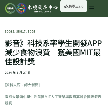
騎零王2.0
關於我們
永續行動
SDG12
,
SDG17
,
SDG3
永續治理
影音》科技系率學生開發APP
永續資訊
減少食物浪費 獲美國MIT最
校園綠生活
佳設計獎
English
2024 年 7 月 27 日
[資料來源：師大新聞]
臺師大帶領中學生赴美國MIT人工智慧與教育高峰會國際發表
競賽