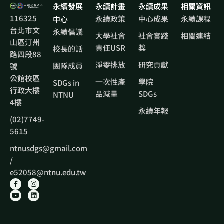
永續發展
永續計畫
永續成果
相關資訊
116325
永續政策
中心成果
永續課程
中心
台北市文
永續倡議
大學社會
社會實踐
相關連結
山區汀州
責任USR
獎
校長的話
路四段88
淨零排放
研究貢獻
團隊成員
號
公館校區
一次性產
學院
SDGs in
行政大樓
品減量
SDGs
NTNU
4樓
永續年報
(02)7749-
5615
ntnusdgs@gmail.com
/
e52058@ntnu.edu.tw