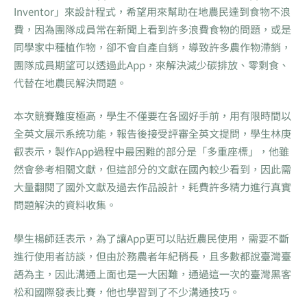
Inventor」來設計程式，希望用來幫助在地農民達到食物不浪
費，因為團隊成員常在新聞上看到許多浪費食物的問題，或是
同學家中種植作物，卻不會自產自銷，導致許多農作物滯銷，
團隊成員期望可以透過此App，來解決減少碳排放、零剩食、
代替在地農民解決問題。
本次競賽難度極高，學生不僅要在各國好手前，用有限時間以
全英文展示系統功能，報告後接受評審全英文提問，學生林庚
叡表示，製作App過程中最困難的部分是「多重座標」，他雖
然會參考相關文獻，但這部分的文獻在國內較少看到，因此需
大量翻閱了國外文獻及過去作品設計，耗費許多精力進行真實
問題解決的資料收集。
學生楊師廷表示，為了讓App更可以貼近農民使用，需要不斷
進行使用者訪談，但由於務農者年紀稍長，且多數都說臺灣臺
語為主，因此溝通上面也是一大困難，通過這一次的臺灣黑客
松和國際發表比賽，他也學習到了不少溝通技巧。