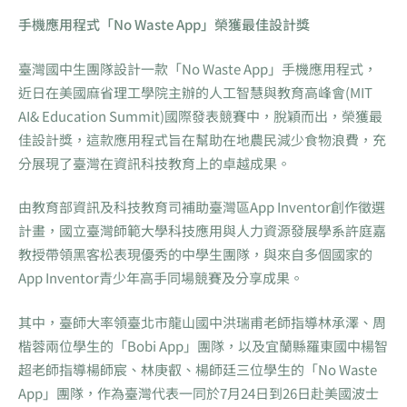
手機應用程式「No Waste App」榮獲最佳設計獎
臺灣國中生團隊設計一款「No Waste App」手機應用程式，
近日在美國麻省理工學院主辦的人工智慧與教育高峰會(MIT
AI& Education Summit)國際發表競賽中，脫穎而出，榮獲最
佳設計獎，這款應用程式旨在幫助在地農民減少食物浪費，充
分展現了臺灣在資訊科技教育上的卓越成果。
由教育部資訊及科技教育司補助臺灣區App Inventor創作徵選
計畫，國立臺灣師範大學科技應用與人力資源發展學系許庭嘉
教授帶領黑客松表現優秀的中學生團隊，與來自多個國家的
App Inventor青少年高手同場競賽及分享成果。
其中，臺師大率領臺北市龍山國中洪瑞甫老師指導林承澤、周
楷蓉兩位學生的「Bobi App」團隊，以及宜蘭縣羅東國中楊智
超老師指導楊師宸、林庚叡、楊師廷三位學生的「No Waste
App」團隊，作為臺灣代表一同於7月24日到26日赴美國波士