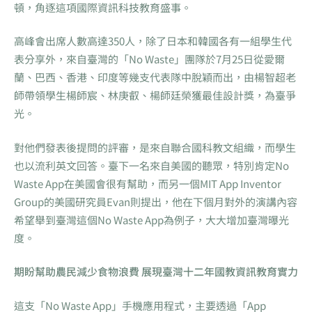
頓，角逐這項國際資訊科技教育盛事。
高峰會出席人數高達350人，除了日本和韓國各有一組學生代
表分享外，來自臺灣的「No Waste」團隊於7月25日從愛爾
蘭、巴西、香港、印度等幾支代表隊中脫穎而出，由楊智超老
師帶領學生楊師宸、林庚叡、楊師廷榮獲最佳設計獎，為臺爭
光。
對他們發表後提問的評審，是來自聯合國科教文組織，而學生
也以流利英文回答。臺下一名來自美國的聽眾，特別肯定No
Waste App在美國會很有幫助，而另一個MIT App Inventor
Group的美國研究員Evan則提出，他在下個月對外的演講內容
希望舉到臺灣這個No Waste App為例子，大大增加臺灣曝光
度。
期盼幫助農民減少食物浪費 展現臺灣十二年國教資訊教育實力
這支「No Waste App」手機應用程式，主要透過「App