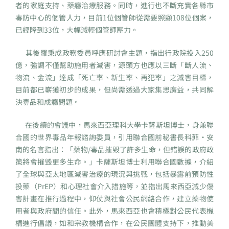
者的家庭支持、藥癮治療服務。同時，進行也不斷充實各縣市
毒防中心的個管人力，目前1位個管師從需要照顧108位個案，
已經降到33位，大幅減輕個管師壓力。
其後羅秉成政務委員呼應研討會主題，指出行政院投入250
億，強調不僅幫助施用者減害，源頭方也應以三斷「斷人流、
物流、金流」達成「死亡率、新生率、再犯率」之減害目標，
目前都已嶄獲初步的成果，但尚需透過大家集思廣益，共同解
決毒品和成癮問題。
在後續的會議中，馬來西亞理科大學卡薩斯坦博士，身兼聯
合國的世界毒品年報諮詢委員，引用聯合國前秘書長科菲·安
南的名言指出：「藥物/毒品摧毀了許多生命，但錯誤的政府政
策將會摧毀更多生命。」卡薩斯坦博士利用聯合國數據，介紹
了全球與亞太地區減害治療的現況與挑戰，包括暴露前預防性
投藥（PrEP）和心理社會介入措施等，並指出馬來西亞減少傷
害計畫在推行過程中，仰仗與社會公民網絡合作，建立藥物使
用者與政府間的信任。此外，馬來西亞也會積極對公民代表機
構進行倡議，如和宗教機構合作，在公民團體支持下，推動美