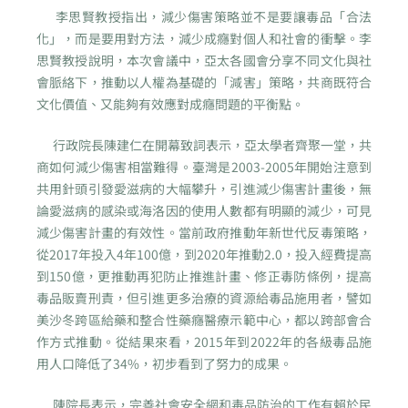
李思賢教授指出，減少傷害策略並不是要讓毒品「合法
化」，而是要用對方法，減少成癮對個人和社會的衝擊。李
思賢教授說明，本次會議中，亞太各國會分享不同文化與社
會脈絡下，推動以人權為基礎的「減害」策略，共商既符合
文化價值、又能夠有效應對成癮問題的平衡點。
行政院長陳建仁在開幕致詞表示，亞太學者齊聚一堂，共
商如何減少傷害相當難得。臺灣是2003-2005年開始注意到
共用針頭引發愛滋病的大幅攀升，引進減少傷害計畫後，無
論愛滋病的感染或海洛因的使用人數都有明顯的減少，可見
減少傷害計畫的有效性。當前政府推動年新世代反毒策略，
從2017年投入4年100億，到2020年推動2.0，投入經費提高
到150億，更推動再犯防止推進計畫、修正毒防條例，提高
毒品販賣刑責，但引進更多治療的資源給毒品施用者，譬如
美沙冬跨區給藥和整合性藥癮醫療示範中心，都以跨部會合
作方式推動。從結果來看，2015年到2022年的各級毒品施
用人口降低了34%，初步看到了努力的成果。
陳院長表示，完善社會安全網和毒品防治的工作有賴於民