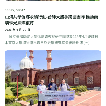
SDG15
,
SDG17
山海共學偏鄉永續行動-台師大攜手跨國團隊 推動蘭
嶼珠光鳳蝶復育
2026 年 4 月 20 日
國立臺灣師範大學徐堉峰教授研究團隊於115年4月邀請日
本東京大學博物館昆蟲自然史學研究室矢後勝也博 […]