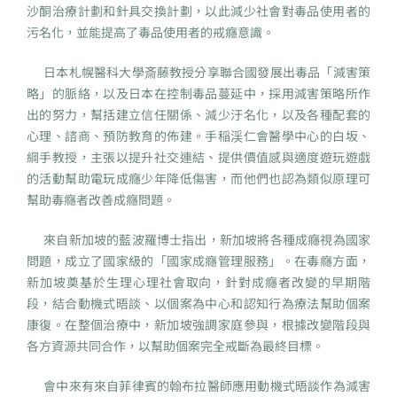
沙酮治療計劃和針具交換計劃，以此減少社會對毒品使用者的
污名化，並能提高了毒品使用者的戒癮意識。
日本札幌醫科大學斎藤教授分享聯合國發展出毒品「減害策
略」的脈絡，以及日本在控制毒品蔓延中，採用減害策略所作
出的努力，幫括建立信任關係、減少汙名化，以及各種配套的
心理、諮商、預防教育的佈建。手稲渓仁會醫學中心的白坂、
綱手教授，主張以提升社交連結、提供價值感與適度遊玩遊戲
的活動幫助電玩成癮少年降低傷害，而他們也認為類似原理可
幫助毒癮者改善成癮問題。
來自新加坡的藍波羅博士指出，新加坡將各種成癮視為國家
問題，成立了國家級的「國家成癮管理服務」。在毒癮方面，
新加坡奠基於生理心理社會取向，針對成癮者改變的早期階
段，結合動機式晤談、以個案為中心和認知行為療法幫助個案
康復。在整個治療中，新加坡強調家庭參與，根據改變階段與
各方資源共同合作，以幫助個案完全戒斷為最終目標。
會中來有來自菲律賓的翰布拉醫師應用動機式晤談作為減害