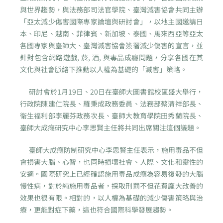
與世界趨勢，與法務部司法官學院、臺灣減害協會共同主辦
「亞太減少傷害國際專家論壇與研討會」，以地主國邀請日
本、印尼、越南、菲律賓、新加坡、泰國、馬來西亞等亞太
各國專家與臺師大、臺灣減害協會簽署減少傷害的宣言，並
針對包含網路遊戲, 菸, 酒, 與毒品成癮問題，分享各國在其
文化與社會脈絡下推動以人權為基礎的「減害」策略。
研討會於1月19日、20日在臺師大圖書館校區盛大舉行，
行政院陳建仁院長、羅秉成政務委員、法務部蔡清祥部長、
衛生福利部李麗芬政務次長、臺師大教育學院田秀蘭院長、
臺師大成癮研究中心李思賢主任將共同出席關注這個議題。
臺師大成癮防制研究中心李思賢主任表示，施用毒品不但
會損害大腦、心智，也同時損壞社會、人際、文化和靈性的
安適。國際研究上已經確認施用毒品成癮為容易復發的大腦
慢性病，對於純施用毒品者，採取刑罰不但花費龐大改善的
效果也很有限。相對的，以人權為基礎的減少傷害策略與治
療，更能對症下藥，這也符合國際科學發展趨勢。