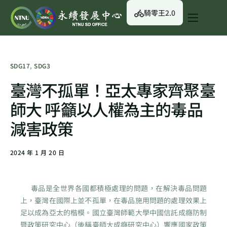
騎零王2.0
關於我們
永續行動
SDG17
,
SDG3
永續治理
臺灣不孤單！亞太專家齊聚臺
永續資訊
師大 呼籲以人權為主的毒品
校園綠生活
減害政策
English
2024 年 1 月 20 日
毒品是全世界各國都積極處理的問題，在解決毒品問題
上，臺灣在國際上並不孤單，在毒品施用問題的處理效果上
足以成為亞太的楷模。國立臺灣師範大學中國信託成癮防制
暨政策研究中心（後稱臺師大成癮研究中心）響應國家政策