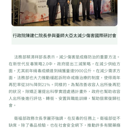
行政院陳建仁院長參與臺師大亞太減少傷害國際研討會
法務部蔡清祥部長表示，減少傷害是成癮防治的重要方法。
在新世代反毒策略2.0中，政府提出三減策略，在減少供給方
面，尤其前年緝毒成績達到緝獲量達9900公斤。在減少需求方
面，法務部也大力推動緩起訴附命戒癮治療的制度，使得兩年
再犯率從38%降到21%。同樣的，為幫改善收容人出所後再犯
的狀況，除矯正署提出科學實證處遇計畫外，政府也幫助收容
人出所後進行評估、轉銜、安置與職能訓練，幫助個案復歸社
會。
衛福部政務次長李麗芬強調，在反毒的任務上，衛福部從不
缺席，除了毒品檢驗，也在社會安全網下，推動許多有關藥癮