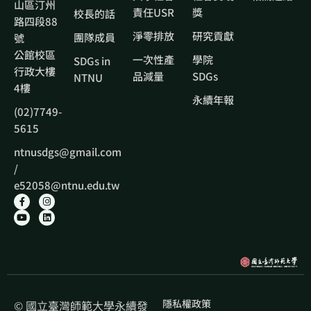
山區汀州
責任USR
獎
校長的話
路四段88
淨零排放
研究貢獻
團隊成員
號
公館校區
一次性產
學院
SDGs in
行政大樓
品減量
SDGs
NTNU
4樓
永續年報
(02)7749-
5615
ntnusdgs@gmail.com
/
e52058@ntnu.edu.tw
隱私權政策
© 國立臺灣師範大學永續發