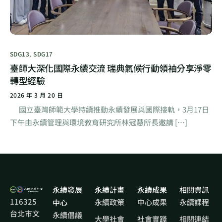
SDG13
,
SDG17
臺師大深化國際永續交流 瑞典氣候行動領袖分享淨零
轉型經驗
2026 年 3 月 20 日
國立臺灣師範大學持續推動永續發展與國際接軌，3月17日
下午由永續管理與環境教育研究所林冠慧所長邀請 […]
永續發展
永續計畫
永續成果
相關資訊
116325
永續政策
中心成果
永續課程
中心
台北市文
永續倡議
大學社會
社會實踐
相關連結