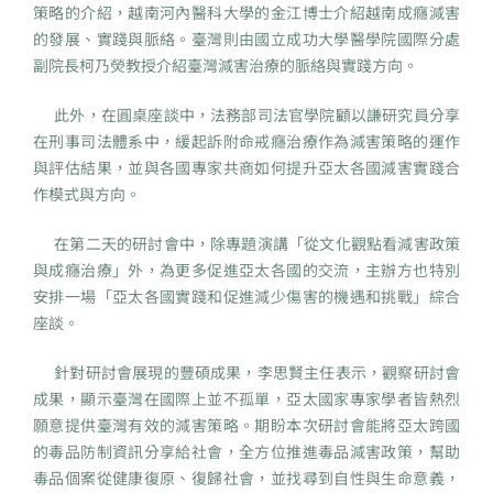
策略的介紹，越南河內醫科大學的金江博士介紹越南成癮減害
的發展、實踐與脈絡。臺灣則由國立成功大學醫學院國際分處
副院長柯乃熒教授介紹臺灣減害治療的脈絡與實踐方向。
此外，在圓桌座談中，法務部司法官學院顧以謙研究員分享
在刑事司法體系中，緩起訴附命戒癮治療作為減害策略的運作
與評估結果，並與各國專家共商如何提升亞太各國減害實踐合
作模式與方向。
在第二天的研討會中，除專題演講「從文化觀點看減害政策
與成癮治療」外，為更多促進亞太各國的交流，主辦方也特別
安排一場「亞太各國實踐和促進減少傷害的機遇和挑戰」綜合
座談。
針對研討會展現的豐碩成果，李思賢主任表示，觀察研討會
成果，顯示臺灣在國際上並不孤單，亞太國家專家學者皆熱烈
願意提供臺灣有效的減害策略。期盼本次研討會能將亞太跨國
的毒品防制資訊分享給社會，全方位推進毒品減害政策，幫助
毒品個案從健康復原、復歸社會，並找尋到自性與生命意義，