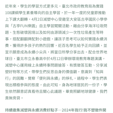
近年來，學生的學習方式更多元，臺北市政府教育局為實踐
108課綱學生素養導向的自主學習，於一年一度的兒童節推動
上下課大翻轉，4月2日減塑中心受邀至大安區古亭國民小學參
與「古亭FUN樂園」自主學習闖關活動，藉由分享海洋垃圾問
題、生態破壞困境以及如何由源頭減少一次性垃圾產生等時
事，搭配翻翻牌配對小遊戲，讓孩子思考可以如何實踐永續消
費，獲得許多孩子的熱烈回響，近百名學生給予正向回饋，並
宣示願意成為永續小尖兵，將當日所學分享出去。配合世界地
球日，臺北市立永春高中於4月12日舉辦環境教育專題演講，
減塑中心運用線上永續時事問題搶答、有獎徵答互動、分享減
塑好物等方式，帶學生們反思自身的價值觀，意識到「知與
行」的困難，覺察「便利與永續」的掙扎，過程中，學生們表
現出積極參與的態度，由此可知，身為地球居民的一份子，學
生依然願意認真看待且關心此議題，畢竟照顧地球健康，我們
責無旁貸。
持續邀集減塑與永續消費好點子—2024年我行!我不塑徵件開