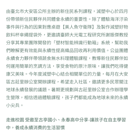
由臺北市大安區公所主辦的新住民系列課程，減塑中心於四月
份帶領新住民夥伴共同體會永續的重要性。除了體驗海洋汙染
事件與行為的因果對應桌遊【美人魚守衛隊】及製作減塑好物
飲料杯傘繩提袋外，更邀請臺師大光電工程研究所謝振傑教授
分享其專業團隊開發的「塑材智能辨識行動箱」系統，幫助我
們瞭解更有效能與永續性提高織品回收再利用價值。公益團體
永續食力夥伴帶領蔬食無水料理體驗課程，教導新住民夥伴如
何運用簡單的烹調方法，享受食物的原汁原味，讓我們吃得健
康又美味。今年度減塑中心結合相關單位的力量，每月在大安
區古莊里辦公室開辦課程，希望走入社區，邀請更多民眾關注
地球永續發展的議題。暑期更規劃與古莊里辦公室合作辦理學
生營隊，相信透過體驗課程，孩子們都能成為地球未來的永續
小尖兵。
走進校園 受邀至古亭國小、永春高中分享-讓孩子在自主學習
中，養成永續消費的生活習慣