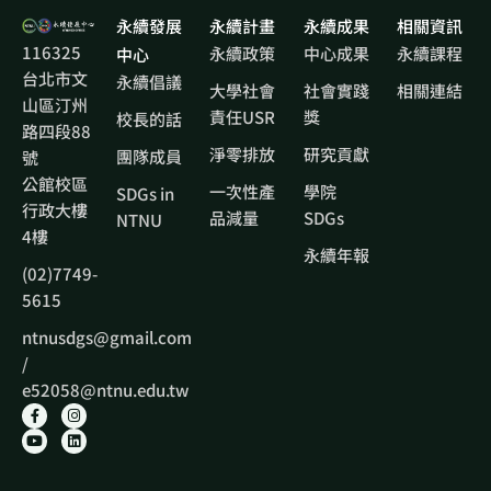
永續發展
永續計畫
永續成果
相關資訊
116325
永續政策
中心成果
永續課程
中心
台北市文
永續倡議
大學社會
社會實踐
相關連結
山區汀州
責任USR
獎
校長的話
路四段88
淨零排放
研究貢獻
團隊成員
號
公館校區
一次性產
學院
SDGs in
行政大樓
品減量
SDGs
NTNU
4樓
永續年報
(02)7749-
5615
ntnusdgs@gmail.com
/
e52058@ntnu.edu.tw