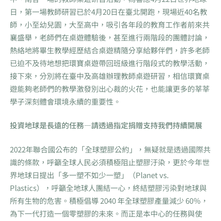
日，第一場教師研習已於4月20日在臺北開跑，現場近40名教
師，小至幼兒園，大至高中，吸引各年段的教育工作者前來共
襄盛舉，老師們在桌遊體驗後，甚至進行兩階段的團體討論，
熱絡地將畢生教學經歷結合桌遊精隨分享給夥伴們，許多老師
已迫不及待地想把環寶桌遊帶回班級進行階段式的教學活動，
接下來，分別將在臺中及高雄辦理教師桌遊研習，相信環寶桌
遊能夠老師們的教學激發別出心裁的火花，也能讓更多的莘莘
學子深刻體會環境永續的重要性。
投資地球是長遠的任務—請透過指定捐贈支持我們持續開展
2022年聯合國公布的「全球塑膠公約」，無疑就是透過國際共
識的條款，呼籲全球人民必須積極阻止塑膠汙染，更於今年世
界地球日提出「多一塑不如少一塑」（Planet vs.
Plastics），呼籲全地球人團結一心，終結塑膠污染對地球與
所有生物的危害。積極倡導 2040 年全球塑膠產量減少 60％，
為下一代打造一個零塑膠的未來。而正是本中心的任務與使