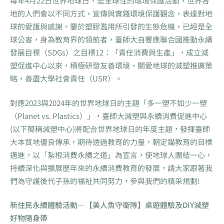
每年4月22日世界地球日，是全球性的環境保護活動，世界各
地的人們會以不同方式，宣傳與實踐環境保護觀念，表達對地
球的愛護與感謝。鑒於塑膠濫用所引發的生態危機，已經是全
球公害，身為教育界的領航者，臺師大自響應聯合國推動永續
發展目標（SDGs）之目標12：「責任消費與生產」，成立減
塑促進中心以來，積極研發友善環境、關愛地球的減塑推廣策
略，善盡大學社會責任（USR）。
對應2023與2024年的世界地球日的主題「多一塑不如少一塑
（Planet vs. Plastics）」，臺師大減塑與永續消費促進中心
(以下簡稱減塑中心)將配合世界地球日的年度主題，發揮臺師
大本質地優良傳承，期待透過教育的力量，朝定錨教育的目標
邁進，以「紮根消費永續之道」為宣言，使地球人團結一心，
持續深化與擴展歷年來的永續消費教育的發展，請大家跟著我
們為守護後代子孫的福祉共同努力，參與我們的精采規劃!
新住民永續體驗活動—【美人魚守衛隊】桌遊體驗及DIY減塑
好物隨身帶