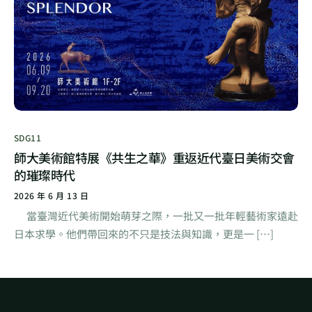
SDG11
師大美術館特展《共生之華》重返近代臺日美術交會
的璀璨時代
2026 年 6 月 13 日
當臺灣近代美術開始萌芽之際，一批又一批年輕藝術家遠赴
日本求學。他們帶回來的不只是技法與知識，更是一 […]