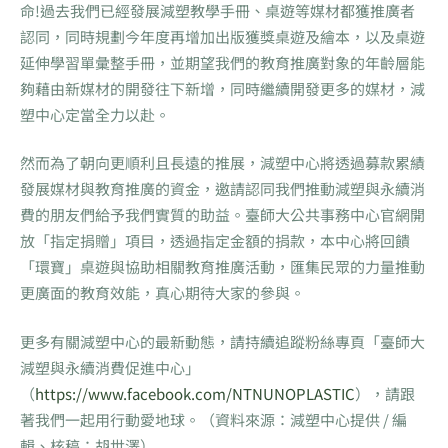
命!過去我們已經發展減塑教學手冊、桌遊等媒材都獲推廣者
認同，同時規劃今年度再增加出版獲獎桌遊及繪本，以及桌遊
延伸學習單彙整手冊，並期望我們的教育推廣對象的年齡層能
夠藉由新媒材的開發往下新增，同時繼續開發更多的媒材，減
塑中心定當全力以赴。
然而為了朝向更順利且長遠的推展，減塑中心將透過募款累績
發展媒材與教育推廣的資金，邀請認同我們推動減塑與永續消
費的朋友們給予我們實質的助益。臺師大公共事務中心官網開
放「指定捐贈」項目，透過指定金額的捐款，本中心將回饋
「環寶」桌遊與協助相關教育推廣活動，匯集民眾的力量推動
更廣面的教育效能，真心期待大家的參與。
更多有關減塑中心的最新動態，請持續追蹤粉絲專頁「臺師大
減塑與永續消費促進中心」
（
https://www.facebook.com/NTNUNOPLASTIC
），請跟
著我們一起用行動愛地球。（資料來源：減塑中心提供 / 編
輯、核稿：胡世澤）