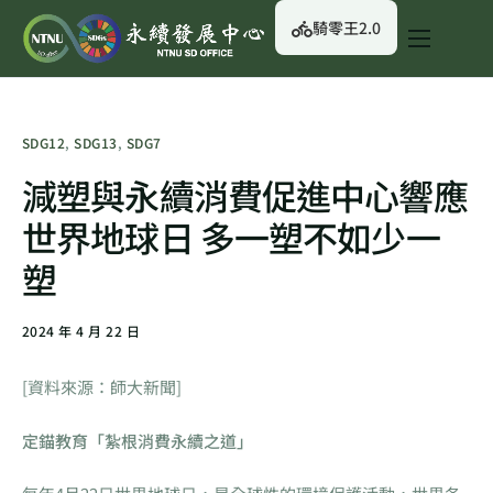
騎零王2.0
關於我們
永續行動
SDG12
,
SDG13
,
SDG7
永續治理
減塑與永續消費促進中心響應
永續資訊
世界地球日 多一塑不如少一
校園綠生活
塑
English
2024 年 4 月 22 日
[資料來源：師大新聞]
定錨教育「紮根消費永續之道」