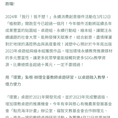
跑囉!
2024年「我行！我不塑！」永續消費創意徵件活動在3月12日
「植樹節」開跑至今已超過一個月！今年徵件活動將延續去年
成果豐富的貼圖組、桌遊組、永續行動組、繪本組，讓關注永
續議題的社會大眾，能夠發揮天賦專才，結合創意，盡情揮灑
對於地球的滿腔熱血與高度重視！減塑中心預計於今年底出版
2023年桌遊組與繪本組獲獎作品，增加環境永續教育推廣媒材
的多元豐富性，讓更多民眾學童能接觸到更多SDGs教學資
源，比賽總獎金超過十萬元，一定不要錯過！
用「環寶」紮根-辦理全臺教師桌遊研習，以桌遊融入教學，
借力使力
「環寶」桌遊於2021年開發完成，並於2023年完成雙語版，
增加環教桌遊的推廣機會。今年有幸與慈心有機農業發展基金
會「點亮海洋計畫」辦公室、福智文教基金會合作辦理北、
中、南各一場的教師桌遊研習活動，為響應4月22日世界地球