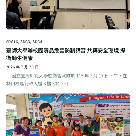
SDG16
,
SDG3
,
SDG4
臺師大舉辦校園毒品危害防制講習 共築安全環境 捍
衛師生健康
2026 年 7 月 20 日
國立臺灣師範大學駐衛警察隊於 115 年 7 月 17 日下午，在
林口校區行政大樓 3 樓 304 […]