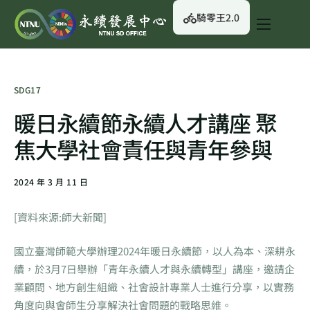
騎零王2.0
關於我們
永續行動
SDG17
永續治理
暖日永續節永續人才講座 聚
永續資訊
焦大學社會責任與青年參與
校園綠生活
2024 年 3 月 11 日
English
[資料來源:師大新聞]
國立臺灣師範大學辦理2024年暖日永續節，以人為本、深耕永
續，於3月7日舉辦「青年永續人才與永續轉型」講座，邀請企
業顧問、地方創生組織、社會設計專業人士進行分享，以實務
角度向與會師生分享解決社會問題的戰略思維。