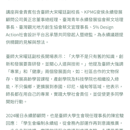
講座與會貴賓包含臺師大宋曜廷副校長、KPMG安侯永續發展
顧問公司黃正忠董事總經理、臺灣青年永續發展協會蔡文培理
事長、臺灣觀光地方創生協會蔡文宜理事長、5% Design
Action社會設計平台呂承慧共同發起人暨總監，為永續議題提
供精闢的見解與想法。
臺師大宋曜廷副校長開場表示：「大學不是只有舊的知識，創
新和發展要靠研發，並關心人道與技術。」他提及臺師大強調
「專業」和「健康」兩個發展面向，如：社區合作的文物保
存、發展高齡學習課程，產創學院及科技學院也相繼投入綠
能，不只偏鄉，更擴展到泰國、印尼、緬甸等區域。他表示，
師長都在用自己的專業，實踐大學社會責任，並促使更多同學
開始行動。
2024暖日永續節顧問，也是臺師大學生會現任理事長的陳宏駿
回應：「學生會編制永續組，從會務內部運作再到意識推廣，