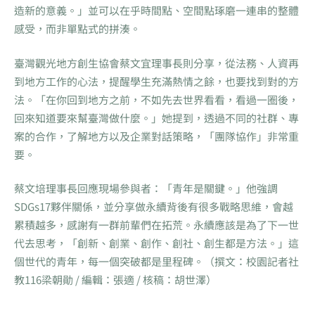
造新的意義。」並可以在乎時間點、空間點琢磨一連串的整體
感受，而非單點式的拼湊。
臺灣觀光地方創生協會蔡文宜理事長則分享，從法務、人資再
到地方工作的心法，提醒學生充滿熱情之餘，也要找到對的方
法。「在你回到地方之前，不如先去世界看看，看過一圈後，
回來知道要來幫臺灣做什麼。」她提到，透過不同的社群、專
案的合作，了解地方以及企業對話策略，「團隊協作」非常重
要。
蔡文培理事長回應現場參與者：「青年是關鍵。」他強調
SDGs17夥伴關係，並分享做永續背後有很多戰略思維，會越
累積越多，感謝有一群前輩們在拓荒。永續應該是為了下一世
代去思考，「創新、創業、創作、創社、創生都是方法。」這
個世代的青年，每一個突破都是里程碑。（撰文：校園記者社
教116梁朝勛 / 編輯：張適 / 核稿：胡世澤）