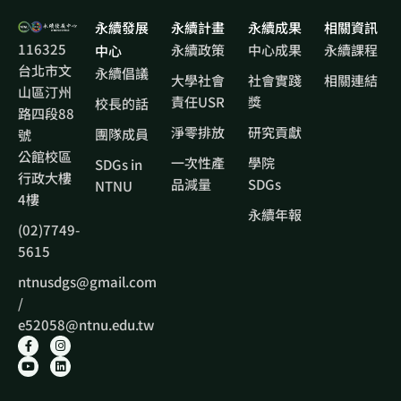
永續發展
永續計畫
永續成果
相關資訊
116325
永續政策
中心成果
永續課程
中心
台北市文
永續倡議
大學社會
社會實踐
相關連結
山區汀州
責任USR
獎
校長的話
路四段88
淨零排放
研究貢獻
團隊成員
號
公館校區
一次性產
學院
SDGs in
行政大樓
品減量
SDGs
NTNU
4樓
永續年報
(02)7749-
5615
ntnusdgs@gmail.com
/
e52058@ntnu.edu.tw