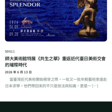
SDG11
師大美術館特展《共生之華》重返近代臺日美術交會
的璀璨時代
2026 年 6 月 13 日
當臺灣近代美術開始萌芽之際，一批又一批年輕藝術家遠赴
日本求學。他們帶回來的不只是技法與知識，更是一 […]