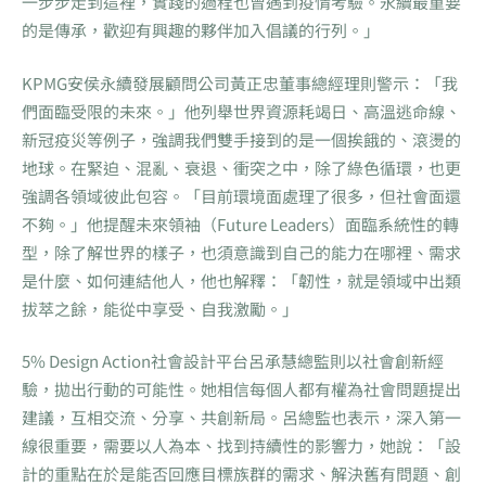
一步步走到這裡，實踐的過程也曾遇到疫情考驗。永續最重要
的是傳承，歡迎有興趣的夥伴加入倡議的行列。」
KPMG安侯永續發展顧問公司黃正忠董事總經理則警示：「我
們面臨受限的未來。」他列舉世界資源耗竭日、高溫逃命線、
新冠疫災等例子，強調我們雙手接到的是一個挨餓的、滾燙的
地球。在緊迫、混亂、衰退、衝突之中，除了綠色循環，也更
強調各領域彼此包容。「目前環境面處理了很多，但社會面還
不夠。」他提醒未來領袖（Future Leaders）面臨系統性的轉
型，除了解世界的樣子，也須意識到自己的能力在哪裡、需求
是什麼、如何連結他人，他也解釋：「韌性，就是領域中出類
拔萃之餘，能從中享受、自我激勵。」
5% Design Action社會設計平台呂承慧總監則以社會創新經
驗，拋出行動的可能性。她相信每個人都有權為社會問題提出
建議，互相交流、分享、共創新局。呂總監也表示，深入第一
線很重要，需要以人為本、找到持續性的影響力，她說：「設
計的重點在於是能否回應目標族群的需求、解決舊有問題、創