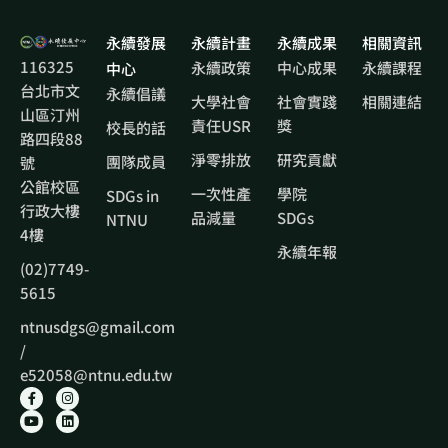
永續發展
永續計畫
永續成果
相關資訊
116325
永續政策
中心成果
永續課程
中心
台北市文
永續倡議
大學社會
社會實踐
相關連結
山區汀州
責任USR
獎
校長的話
路四段88
淨零排放
研究貢獻
團隊成員
號
公館校區
一次性產
學院
SDGs in
行政大樓
品減量
SDGs
NTNU
4樓
永續年報
(02)7749-
5615
ntnusdgs@gmail.com
/
e52058@ntnu.edu.tw