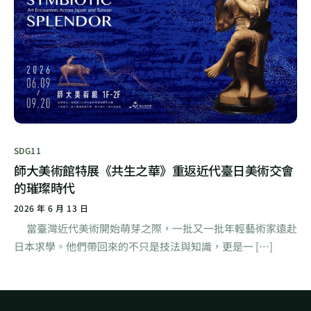
SDG11
師大美術館特展《共生之華》重返近代臺日美術交會
的璀璨時代
2026 年 6 月 13 日
當臺灣近代美術開始萌芽之際，一批又一批年輕藝術家遠赴
日本求學。他們帶回來的不只是技法與知識，更是一 […]