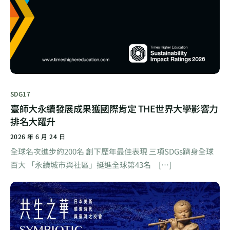
SDG17
臺師大永續發展成果獲國際肯定 THE世界大學影響力
排名大躍升
2026 年 6 月 24 日
全球名次進步約200名 創下歷年最佳表現 三項SDGs躋身全球
百大 「永續城市與社區」挺進全球第43名 […]