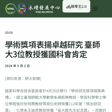
騎零王2.0
關於我們
永續行動
SDG9
永續治理
學術獎項表揚卓越研究 臺師
永續資訊
大3位教授獲國科會肯定
校園綠生活
2024 年 5 月 2 日
English
[資料來源：師大新聞]
國家科學及技術委員會於4月30日舉行「學術研究獎項頒獎典
禮」，國立臺灣師範大學數學系楊凱琳教授、學習科學學士學
位學程張欣怡特聘教授等兩位老師榮獲112年度「傑出研究
獎」，化學系王迪彥教授榮獲「吳大猷先生紀念獎」，亮眼的