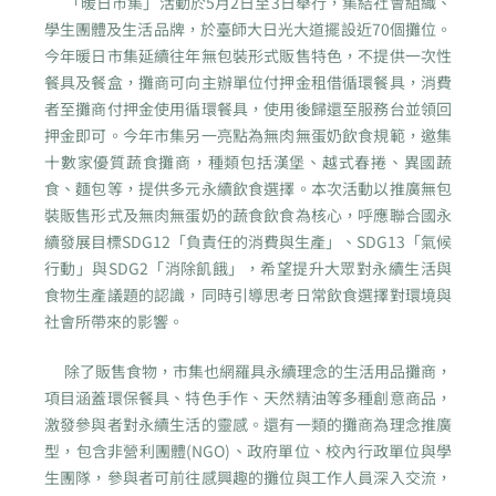
「暖日市集」活動於5月2日至3日舉行，集結社會組織、
學生團體及生活品牌，於臺師大日光大道擺設近70個攤位。
今年暖日市集延續往年無包裝形式販售特色，不提供一次性
餐具及餐盒，攤商可向主辦單位付押金租借循環餐具，消費
者至攤商付押金使用循環餐具，使用後歸還至服務台並領回
押金即可。今年市集另一亮點為無肉無蛋奶飲食規範，邀集
十數家優質蔬食攤商，種類包括漢堡、越式春捲、異國蔬
食、麵包等，提供多元永續飲食選擇。本次活動以推廣無包
裝販售形式及無肉無蛋奶的蔬食飲食為核心，呼應聯合國永
續發展目標SDG12「負責任的消費與生產」、SDG13「氣候
行動」與SDG2「消除飢餓」，希望提升大眾對永續生活與
食物生產議題的認識，同時引導思考日常飲食選擇對環境與
社會所帶來的影響。
除了販售食物，市集也網羅具永續理念的生活用品攤商，
項目涵蓋環保餐具、特色手作、天然精油等多種創意商品，
激發參與者對永續生活的靈感。還有一類的攤商為理念推廣
型，包含非營利團體(NGO)、政府單位、校內行政單位與學
生團隊，參與者可前往感興趣的攤位與工作人員深入交流，