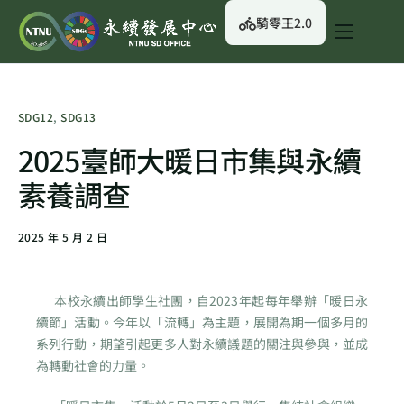
騎零王2.0
關於我們
永續行動
SDG12
,
SDG13
永續治理
2025臺師大暖日市集與永續
永續資訊
素養調查
校園綠生活
2025 年 5 月 2 日
English
本校永續出師學生社團，自2023年起每年舉辦「暖日永
續節」活動。今年以「流轉」為主題，展開為期一個多月的
系列行動，期望引起更多人對永續議題的關注與參與，並成
為轉動社會的力量。