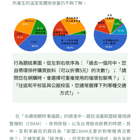
所產生的溫室氣體排放量仍不夠了解。
行為題結果圖，從左到右依序為：「過去一個月中，您
自帶環保杯購買飲料（可以折價5元）的次數?」；「請
問您在網購時，會選擇可重複使用的循環包裝嗎？」；
「往返和平校區與公館校區，您通常選擇下列哪種交通
方式?」。
在「永續相關時事議題」的調查中，題目涵蓋歐盟碳邊境調
整機制（CBAM）、食物旅程，以及台灣徵收碳費的時間。其
中，答對率最低的題目為「歐盟CBAM主要針對哪種情況實
施？」正確答案為「碳洩漏」，但答對率不到兩成，與去年相