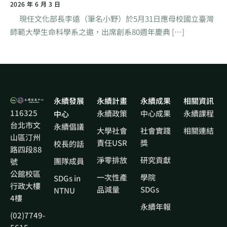
2026 年 6 月 3 日
現任文化部長李遠（筆名小野）於5月31日應母校國立臺灣
師範大學生命科學系之邀，出席創系80週年慶典 […]
永續發展
永續計畫
永續成果
相關資訊
116325
永續政策
中心成果
永續課程
中心
台北市文
永續倡議
大學社會
社會實踐
相關連結
山區汀州
責任USR
獎
校長的話
路四段88
淨零排放
研究貢獻
團隊成員
號
公館校區
一次性產
學院
SDGs in
行政大樓
品減量
SDGs
NTNU
4樓
永續年報
(02)7749-