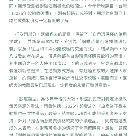
同，顯示受測者對碳洩漏概念仍較陌生。今年新增題目「台灣
自2026年起徵收碳費」，則有超過五成答對，顯示對台灣已上
路的碳費制度有一定程度的了解。
行為題部分，延續過去的題目，保留了「自帶環保杯的使用
次數」，並新增兩項指標，分別為「網購時是否選擇循環包
裝」以及「往返和平與公館校區的交通方式」。結果顯示，約
八成受訪者在過去一個月內都有自帶環保杯購買飲料的習慣，
其中四分之一的人使用10次以上；約五成表示，只要有循環包
裝選項就會選擇；在通勤方式方面，有超過五成的人選擇大眾
運輸，約兩成則選擇自行車或步行往返兩校區。整體而言，臺
師大的教職員生已展現出一定程度的永續行動與意識。
「態度題型」為今年新增的大項，聚焦於民眾對特定永續政
策與議題的看法。題目包括：2025年起實施的「旅宿業不得主
動提供一次性備品」政策，結果顯示超過七成的受測者表示支
持。針對「是否願意購買價格較高的永續產品」，則有超過五
成的人表示，在財務可負擔的情況下會偶爾購買。最後一題探
討「對離岸風電建設對漁民生計影響的看法」，約有五成受測