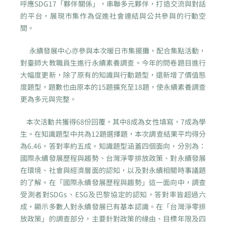
呼應SDG17「夥伴關係」，串聯多元夥伴，打造交流與對話
的平台，展現市集作為促進社會連結與公共參與的行動空
間。
永續發展中心亦參與本次暖日市集擺攤，配合集點活動，
對臺師大教職員生進行永續素養調查。今年的問卷題目進行
大幅度更新，除了原有的知識與行動題型，還新增了價值態
度題型，題數也由原本的15題擴充至18題，使永續素養調查
更為多元與完整。
本次活動共獲得68份回覆，其中8成為女性填寫，7成為學
生。在知識題型中共為12題選擇題，本次調查結果平均得分
為6.46，答對率約五成。知識題型涵蓋四個面向，分別為：
國際永續發展歷程與趨勢、台灣淨零排放政策、對永續發展
在環境、社會與經濟層面的認知，以及對永續相關時事議題
的了解。在「國際永續發展歷程與趨勢」這一面向中，調查
受測者對SDGs、ESG及巴黎協定的認知，答對率皆超過六
成，顯示多數人對永續發展已有基本認識。在「台灣淨零排
放政策」的調查部分，主要針對政策的緣由、目標年限及四