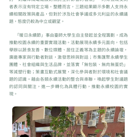
者表示沒有特定立場。整體而言，三題結果顯示多數人支持永
續相關政策與產品，但對於涉及社會爭議或多元利益的永續議
題，態度仍較為中立或觀望。
「暖日永續節」事由臺師大學生自主發起並全程籌劃，成為
推動校園永續的重要實踐活動。活動展現永續多元面向，包括
舉辦以蔬食友善、數位媒體、居住正義等為主題的永續論壇，
廣邀專家與行動者對談，激發思辨與對話；市集匯聚永續學生
團體、社會組織與生活品牌，並落實「無包裝、無肉無蛋奶」
等減塑行動；策畫互動式展覽，深化參與者對於環境和社會議
題的認識。藉由各類永續活動的整合與串聯，喚起學生對議題
的認同與關注，進一步轉化為具體行動，推動永續校園的實
現。