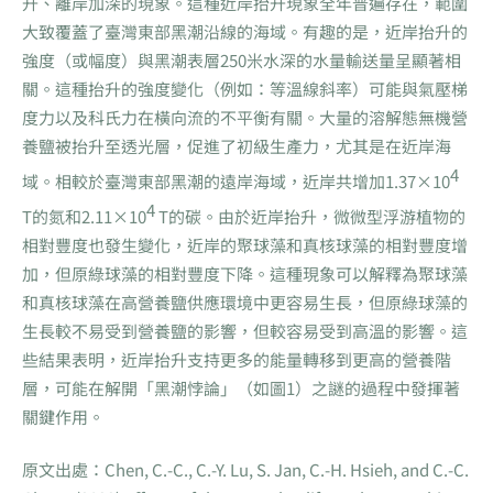
升、離岸加深的現象。這種近岸抬升現象全年普遍存在，範圍
大致覆蓋了臺灣東部黑潮沿線的海域。有趣的是，近岸抬升的
強度（或幅度）與黑潮表層250米水深的水量輸送量呈顯著相
關。這種抬升的強度變化（例如：等溫線斜率）可能與氣壓梯
度力以及科氏力在橫向流的不平衡有關。大量的溶解態無機營
養鹽被抬升至透光層，促進了初級生產力，尤其是在近岸海
4
域。相較於臺灣東部黑潮的遠岸海域，近岸共增加1.37×10
4
T的氮和2.11×10
T的碳。由於近岸抬升，微微型浮游植物的
相對豐度也發生變化，近岸的聚球藻和真核球藻的相對豐度增
加，但原綠球藻的相對豐度下降。這種現象可以解釋為聚球藻
和真核球藻在高營養鹽供應環境中更容易生長，但原綠球藻的
生長較不易受到營養鹽的影響，但較容易受到高溫的影響。這
些結果表明，近岸抬升支持更多的能量轉移到更高的營養階
層，可能在解開「黑潮悖論」（如圖1）之謎的過程中發揮著
關鍵作用。
原文出處：Chen, C.-C., C.-Y. Lu, S. Jan, C.-H. Hsieh, and C.-C.