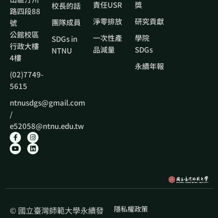
責任USR
獎
校長的話
路四段88
淨零排放
研究貢獻
團隊成員
號
公館校區
一次性產
學院
SDGs in
行政大樓
品減量
SDGs
NTNU
4樓
永續年報
(02)7749-
5615
ntnusdgs@gmail.com
/
e52058@ntnu.edu.tw
隱私權政策
© 國立臺灣師範大學永續發