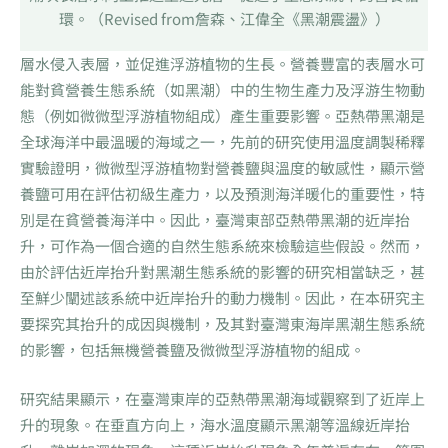
環。（Revised from詹森、江偉全《黑潮震盪》）
層水侵入表層，並促進浮游植物的生長。營養豐富的表層水可
能對貧營養生態系統（如黑潮）中的生物生產力及浮游生物動
態（例如微微型浮游植物組成）產生重要影響。亞熱帶黑潮是
全球海洋中最溫暖的海域之一，先前的研究使用溫度調製稀釋
實驗證明，微微型浮游植物對營養鹽與溫度的敏感性，顯示營
養鹽可用在評估初級生產力，以及預測海洋暖化的重要性，特
別是在貧營養海洋中。因此，臺灣東部亞熱帶黑潮的近岸抬
升，可作為一個合適的自然生態系統來檢驗這些假設。然而，
由於評估近岸抬升對黑潮生態系統的影響的研究相當缺乏，甚
至鮮少闡述該系統中近岸抬升的動力機制。因此，在本研究主
要探究其抬升的成因與機制，及其對臺灣東海岸黑潮生態系統
的影響，包括無機營養鹽及微微型浮游植物的組成。
研究結果顯示，在臺灣東岸的亞熱帶黑潮海域觀察到了近岸上
升的現象。在垂直方向上，海水溫度顯示黑潮等溫線近岸抬