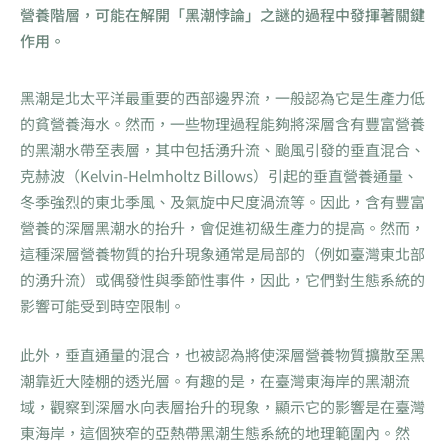
營養階層，可能在解開「黑潮悖論」之謎的過程中發揮著關鍵
作用。
黑潮是北太平洋最重要的西部邊界流，一般認為它是生產力低
的貧營養海水。然而，一些物理過程能夠將深層含有豐富營養
的黑潮水帶至表層，其中包括湧升流、颱風引發的垂直混合、
克赫波（Kelvin-Helmholtz Billows）引起的垂直營養通量、
冬季強烈的東北季風、及氣旋中尺度渦流等。因此，含有豐富
營養的深層黑潮水的抬升，會促進初級生產力的提高。然而，
這種深層營養物質的抬升現象通常是局部的（例如臺灣東北部
的湧升流）或偶發性與季節性事件，因此，它們對生態系統的
影響可能受到時空限制。
此外，垂直通量的混合，也被認為將使深層營養物質擴散至黑
潮靠近大陸棚的透光層。有趣的是，在臺灣東海岸的黑潮流
域，觀察到深層水向表層抬升的現象，顯示它的影響是在臺灣
東海岸，這個狹窄的亞熱帶黑潮生態系統的地理範圍內。然