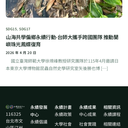
SDG15
,
SDG17
山海共學偏鄉永續行動-台師大攜手跨國團隊 推動蘭
嶼珠光鳳蝶復育
2026 年 4 月 20 日
國立臺灣師範大學徐堉峰教授研究團隊於115年4月邀請日
本東京大學博物館昆蟲自然史學研究室矢後勝也博 […]
永續發展
永續計畫
永續成果
相關資訊
116325
永續政策
中心成果
永續課程
中心
台北市文
永續倡議
大學社會
社會實踐
相關連結
山區汀州