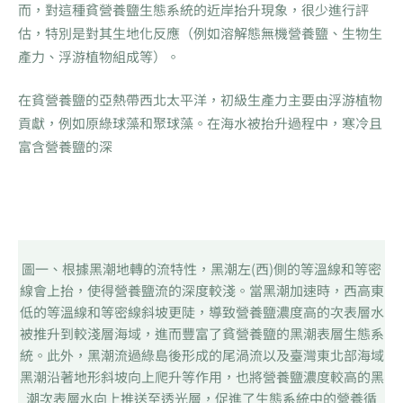
而，對這種貧營養鹽生態系統的近岸抬升現象，很少進行評
估，特別是對其生地化反應（例如溶解態無機營養鹽、生物生
產力、浮游植物組成等）。
在貧營養鹽的亞熱帶西北太平洋，初級生產力主要由浮游植物
貢獻，例如原綠球藻和聚球藻。在海水被抬升過程中，寒冷且
富含營養鹽的深
圖一、根據黑潮地轉的流特性，黑潮左(西)側的等溫線和等密
線會上抬，使得營養鹽流的深度較淺。當黑潮加速時，西高東
低的等溫線和等密線斜坡更陡，導致營養鹽濃度高的次表層水
被推升到較淺層海域，進而豐富了貧營養鹽的黑潮表層生態系
統。此外，黑潮流過綠島後形成的尾渦流以及臺灣東北部海域
黑潮沿著地形斜坡向上爬升等作用，也將營養鹽濃度較高的黑
潮次表層水向上推送至透光層，促進了生態系統中的營養循