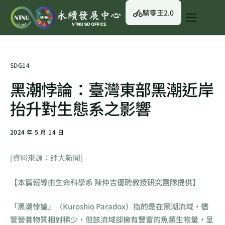
騎零王2.0
關於我們
永續行動
SDG14
永續治理
黑潮悖論：臺灣東部黑潮近岸
永續資訊
抬升對生態系之影響
校園綠生活
2024 年 5 月 14 日
English
[資料來源：師大新聞]
【本篇報導由生命科學系 陳仲吉優聘教授研究團隊提供】
「黑潮悖論」（Kuroshio Paradox）指的是在黑潮流域，儘
管營養物質相對稀少，但該流域卻擁有豐富的魚類生物量，呈