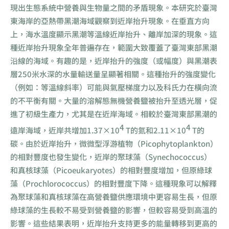
現出生態系統中營養與生物量之間的矛盾現象。本研究於臺灣
東海岸的亞熱帶黑潮海域觀察到近岸抬升現象。在垂直方向
上，海水溫度顯示黑潮等溫線近岸抬升、離岸加深的現象。這
種近岸抬升現象全年普遍存在，範圍大致覆蓋了臺灣東部黑潮
沿線的海域。有趣的是，近岸抬升的強度（或幅度）與黑潮表
層250米水深的水量輸送量呈顯著相關。這種抬升的強度變化
（例如：等溫線斜率）可能與氣壓梯度力以及科氏力在橫向流
的不平衡有關。大量的溶解態無機營養鹽被抬升至透光層，促
進了初級生產力，尤其是在近岸海域。相較於臺灣東部黑潮的
4
4
遠岸海域，近岸共增加1.37×10
T的氮和2.11×10
T的
碳。由於近岸抬升，微微型浮游植物（Picophytoplankton）
的相對豐度也發生變化，近岸的聚球藻（Synechococcus）
和真核球藻（Picoeukaryotes）的相對豐度增加，但原綠球
藻（Prochlorococcus）的相對豐度下降。這種現象可以解釋
為聚球藻和真核球藻在高營養鹽供應環境中更容易生長，但原
綠球藻的生長較不易受到營養鹽的影響，但較容易受到高溫的
影響。這些結果表明，近岸抬升支持更多的能量轉移到更高的