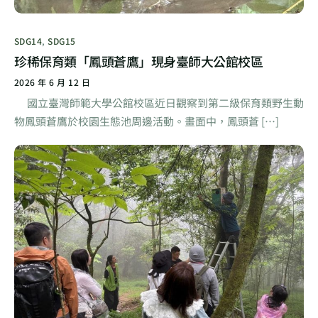
SDG14
,
SDG15
珍稀保育類「鳳頭蒼鷹」現身臺師大公館校區
2026 年 6 月 12 日
國立臺灣師範大學公館校區近日觀察到第二級保育類野生動
物鳳頭蒼鷹於校園生態池周邊活動。畫面中，鳳頭蒼 […]