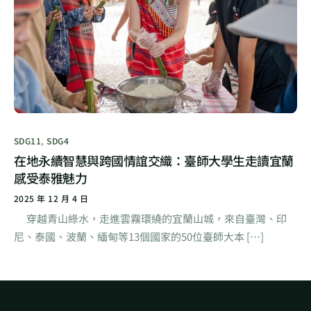
SDG11
,
SDG4
在地永續智慧與跨國情誼交織：臺師大學生走讀宜蘭
感受泰雅魅力
2025 年 12 月 4 日
穿越青山綠水，走進雲霧環繞的宜蘭山城，來自臺灣、印
尼、泰國、波蘭、緬甸等13個國家的50位臺師大本 […]