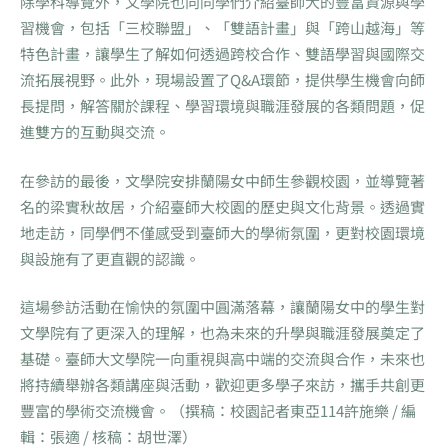
除學科導覽外，文學院也向同學們介紹臺師大的豐富資源與學
習機會，包括「三校聯盟」、「雙語計畫」與「跨山越海」等
特色計畫，讓學生了解如何透過跨校合作、雙語學習與國際交
流拓展視野。此外，現場設置了Q&A環節，提供學生機會向師
長提問，解答關於課程、學習環境與職涯發展的各類問題，促
進雙方的互動與交流。
在參訪的最後，文學院安排蘭陽女中師生參觀校園，並導覽著
名的梁實秋故居，介紹臺師大校園的歷史與文化背景。透過實
地走訪，同學們不僅感受到臺師大的學術氛圍，更對校園環境
與設施有了更直觀的認識。
這場參訪活動在愉快的氛圍中圓滿落幕，讓蘭陽女中的學生對
文學院有了更深入的理解，也為未來的升學與職涯發展奠定了
基礎。臺師大文學院一向重視與高中端的交流與合作，未來也
將持續舉辦各類講座與活動，歡迎更多學子來訪，攜手共創更
豐富的學術交流機會。（撰稿：校園記者東亞114許施樂 / 編
輯：張適 / 核稿：胡世澤）