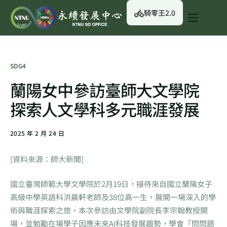
騎零王2.0
關於我們
永續行動
SDG4
永續治理
蘭陽女中參訪臺師大文學院
永續資訊
探索人文學科多元職涯發展
校園綠生活
2025 年 2 月 24 日
English
[資料來源：師大新聞]
國立臺灣師範大學文學院於2月19日，接待來自國立蘭陽女子
高級中學英語科洪晨軒老師及38位高一生，展開一場深入的學
術與職涯探索之旅。本次參訪由文學院副院長李宗翰教授開
場，並勉勵在場學子因應未來AI科技發展趨勢，學會「問問題