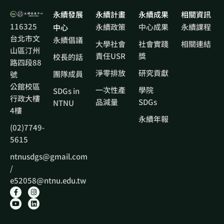
永續發展
永續計畫
永續成果
相關資訊
116325
永續政策
中心成果
永續課程
中心
台北市文
永續倡議
大學社會
社會實踐
相關連結
山區汀州
責任USR
獎
校長的話
路四段88
淨零排放
研究貢獻
團隊成員
號
公館校區
一次性產
學院
SDGs in
行政大樓
品減量
SDGs
NTNU
4樓
永續年報
(02)7749-
5615
ntnusdgs@gmail.com
/
e52058@ntnu.edu.tw