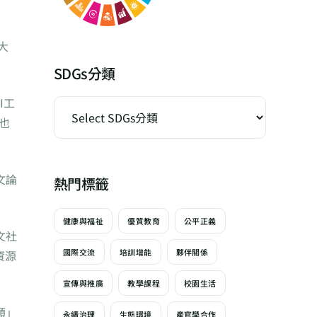
大
SDGs分類
I工
也
文論
熱門標籤
健康與福祉
優質教育
公平正義
文社
國際交流
培訓增能
夥伴關係
資源
宣傳與推廣
教學課程
校園生活
類」
永續治理
生態環境
產官學合作