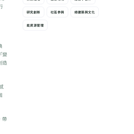
行
研究創新
社區參與
綠建築與文化
能資源管理
典
「變
創造
感
個
，帶