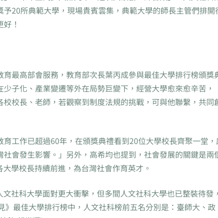
獎予20所典範大學，現場貴賓雲集，典範大學的師長主管們排開
更好！
教育最高部會服務，教育部次長葉丙成參與最佳大學排行榜頒獎
在少子化、產業變遷等外在局勢巨變下，經營大學愈來愈辛苦，
各校校長、老師，若觀察到制度法規的挑戰，可與他聯繫，共同
育工作已超過60年，在頒獎典禮看到20位大學校長齊聚一堂，
灣社會發生影響。」另外，高希均也提到，社會發展的關鍵是兩
），勉勵各大學校長持續前進，為台灣社會作育英才。
，人文社科大學面對更大衝擊，但多間人文社科大學也已整裝待發
《遠見》最佳大學排行榜中，人文社科榜前五名分別是：臺師大、政