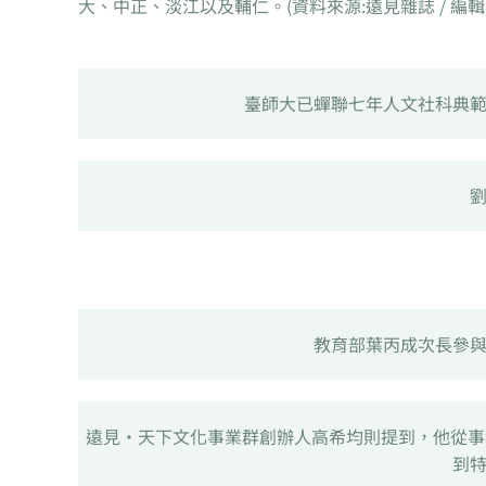
大、中正、淡江以及輔仁。(資料來源:遠見雜誌 / 編輯
臺師大已蟬聯七年人文社科典
教育部葉丙成次長參
遠見‧天下文化事業群創辦人高希均則提到，他從事
到