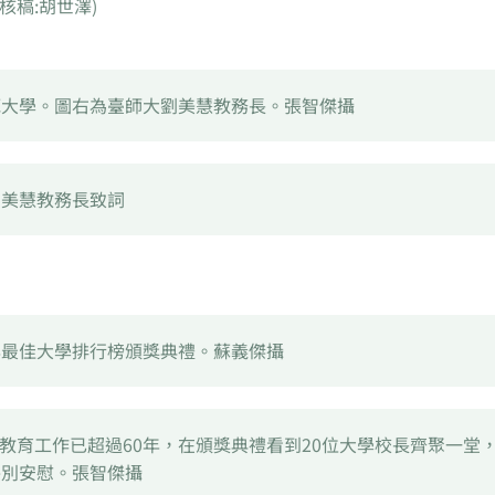
核稿:胡世澤)
範大學。圖右為臺師大劉美慧教務長。張智傑攝
劉美慧教務長致詞
與最佳大學排行榜頒獎典禮。蘇義傑攝
教育工作已超過60年，在頒獎典禮看到20位大學校長齊聚一堂
特別安慰。張智傑攝