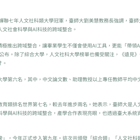
大蟬聯七年人文社科類大學冠軍，臺師大劉美慧教務長強調，臺師
文社會科學與Al科技的跨域整合。
積極推出跨域整合，讓畢業學生不僅會使用AI工具，更能「帶領A
2日公布。除了綜合大學，人文社科大學榜單也備受關注，《遠見》
才。
大學第六名，其中，中文論文數、助理教授以上專任教師平均中
教育類排名世界第七名，較去年進步兩名。她表示，臺師大是人
科學與Al科技的跨域整合，產學合作表現亮眼，也透過臺大系統
榜」，今年正式步入第九年。這次共頒發「綜合類」「人文社科