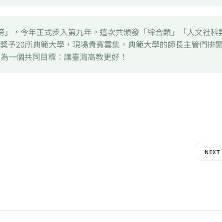
榜」，今年正式步入第九年。這次共頒發「綜合類」「人文社科
獎予20所典範大學，現場貴賓雲集，典範大學的師長主管們排
只為一個共同目標：讓臺灣高教更好！
NEXT