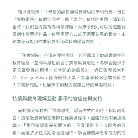
賴以威表示：「學校的課程通常有清晰的學科分界，但在
『美數學院』這個空間裡，像『太空』這樣的主題，講到行
星時，我們會將其視為科學課題，而孩子們則可以將這些行
星創作為藝術作品。這種學習方式並不需要刻意的整合，主
題本身就能自然地發展出跨學科的學習內容。」
「美數學院」不僅在課程設計上充分體現了數感實驗室的
教育理念，空間本身也融合了美學與實用性，為學習提供了
更具啟發性的環境。該空間的創新設計，近日榮獲義大利
A’ Design Award國際設計大獎，為臺灣教育空間設計注
入了嶄新亮點，也展示了創新與實踐並行的無限可能。
持續與教育現場互動 累積社會信任與支持
面對部分家長對「成績導向」學習方式的期待，賴以威坦
言，這是數感實驗室團隊在推廣過程中，面臨的長期溝通挑
戰。「我們希望家長所關注的，不僅僅是下一次段考的分
數，而是孩子在長期學習過程中，學習動機與思考能力的成