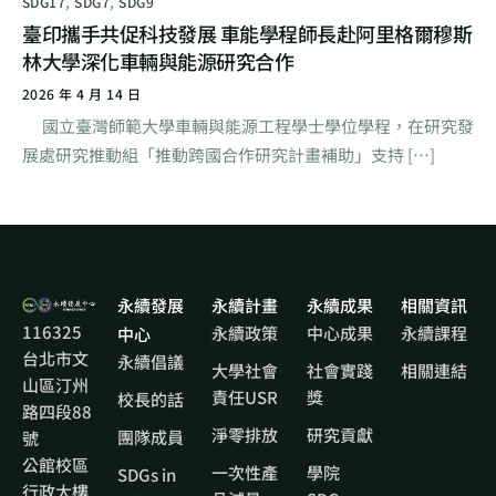
SDG17
,
SDG7
,
SDG9
臺印攜手共促科技發展 車能學程師長赴阿里格爾穆斯
林大學深化車輛與能源研究合作
2026 年 4 月 14 日
國立臺灣師範大學車輛與能源工程學士學位學程，在研究發
展處研究推動組「推動跨國合作研究計畫補助」支持 […]
永續發展
永續計畫
永續成果
相關資訊
116325
永續政策
中心成果
永續課程
中心
台北市文
永續倡議
大學社會
社會實踐
相關連結
山區汀州
責任USR
獎
校長的話
路四段88
淨零排放
研究貢獻
團隊成員
號
公館校區
一次性產
學院
SDGs in
行政大樓