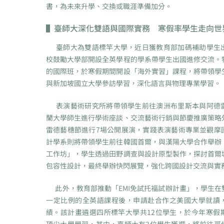
書，為未來升學、交換或職涯準備加分。
▌
臺師大深化雙語與國際實務 寒假率學生走向世
臺師大為雙語標竿大學，近日獲教育部加碼補助學生
校鼓勵大學部開設全英學程的學系帶學生出國進修交流。
的國際班，於寒假期間開設「海外實習」課程，將帶領學
與新加坡國立大學參訪學習，深化語言與物理專業學習。
表演藝術研究所將帶領學生前往澳洲布里斯本與阿德
蘭大學師生進行學術座談、交流藝術行銷與節慶推廣策略
雷德藝穗節進行7場公開展演，實踐表演藝術專業並觀摩
計學系則將帶領學生前往韓國首爾，與漢陽大學合作舉辦
工作坊」，學生透過田野調查與設計原型製作，探討首爾
包容性設計，最終舉辦快閃展覽，強化跨國設計交流與實務
此外，教育部推動「EMI免試托福試辦計畫」，學生在
一定比例的全英語課程後，申請赴合作之美國大學就讀
績。該計畫遴選四所標竿大學共12位學生，於今年寒假