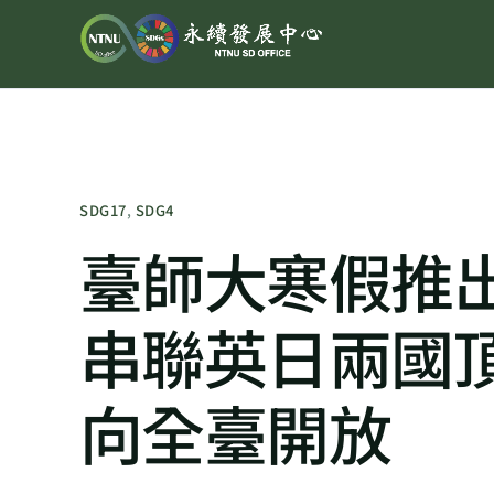
SDG17
,
SDG4
臺師大寒假推
串聯英日兩國頂
向全臺開放