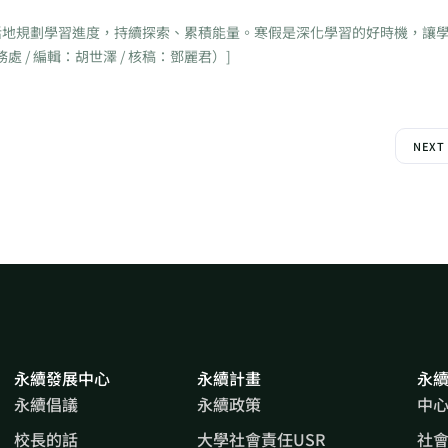
地規劃學習進度，持續探索、累積能量。寒假是深化學習的好時機，讓
/ 編輯：胡世澤 / 核稿：鄧麗君）]
NEXT
永續發展中心
永續計畫
永
永續倡議
永續政策
中
校長的話
大學社會責任USR
社