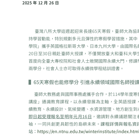
2025 年 12 月 26 日
臺灣八所大學這週起迎來長達65天寒假，臺師大為協
持學習動能，特別規劃多元且彈性的寒假學習措施，其中
學院」攜手英國格拉斯哥大學、日本九州大學，由國際名
20日至30日親赴臺師大授課，不僅開放臺大和臺科大學
首度向全臺大專校院和社會人士敞開國際永續大門，修課
兩學分，社會人士亦可取得永續微學程結訓證書。
▌
65天寒假也能修學分 引進永續領域國際名師授
臺師大教務處與國際事務處攜手合作，於114學年度寒
講座」通識教育課程，以永續發展為主軸，全英語授課，課
續教育、永續設計、氣候變遷、水資源管理、地方創生到
即日起受理報名至明年元月16日
，邀請對永續議題關注
袖，一同共創更具韌性的島嶼未來。
課程詳情與報名資
站：
https://en.ntnu.edu.tw/winterinstitute/index.htm