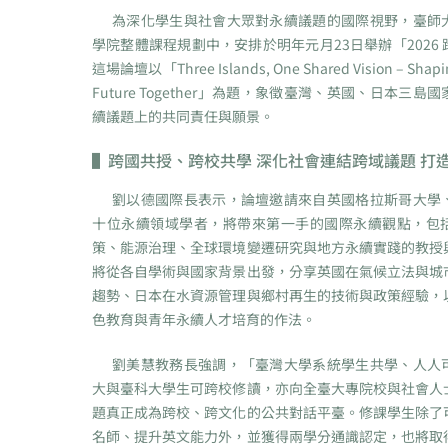
為深化學生與社會大眾對永續議題的國際視野，臺師
學院整體課程規劃中，安排於明年元月23日舉辦「2026
這場論壇以「Three Islands, One Shared Vision – Shapin
Future Together」為題，象徵臺灣、英國、日本三
續議題上的共同責任與願景。
▌
跨國共授、跨校共學 深化社會連結跨域議題 打
劉以德國際長表示，論壇邀請來自英國格拉斯哥大學
十位永續領域學者，將帶來第一手的國際永續觀點，包
策、能源治理、全球環境變遷研究與地方永續實踐的教授
將從各自學術與國家背景出發，分享英國在氣候立法與城
趨勢、日本在水資源管理與鄉村再生的技術與政策經驗，
色教育與青年永續人才培育的作法。
劉美慧教務長強調，「臺灣大學系統學生共學、人人
大與臺科大學生可跨校修讀，亦向全臺大專院校與社會人
題真正成為跨校、跨文化的公共對話平臺。修課學生除了
名師、提升英文能力外，並獲得兩學分通識認定，也將取