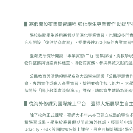
▌
寒假開設密集實習課程 強化學生專業實作 助提早
學校鼓勵學生善用寒假期間深化專業實習，也開設多門實
究所開設「復健諮商實習」，提供長達320小時的專業實
臺灣史研究所開設「專業實習(二)」密集課程，將教學現
物件整飭與後設資料建置、博物館實務、參與典藏文獻的盤
公民教育與活動領導學系為大四學生開設「公民專題實作
案、專題實作或進入產業實習，檢視並強化核心能力。 大
院開設「國小教學實踐與演示」課程，讓師資生透過為期兩
▌
從海外修課到國際線上平台 臺師大拓展學生自
除了校內正式課程，臺師大多年來亦已建立成熟的彈性多
積學習成果。學生於寒暑假期間赴海外修課，經事前申請核
Udacity、edX 等國際知名線上課程，最高可採計通識4