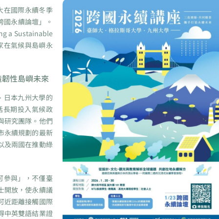
大在國際永續冬季
 跨國永續論壇」。
g a Sustainable
島國家在氣候與島嶼永
造韌性島嶼未來
、日本九州大學的
括長期投入氣候政
與研究團隊。他們
市永續規劃的最新
以及兩國在推動綠
可參與」，不僅臺
士開放，使永續議
可近距離接觸國際
得中英雙語結業證