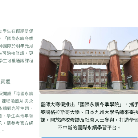
助學生在假期間保
，「國際永續冬季
師團隊於明年元月
生可跨校修讀，更
學生可獲通識課程
課兩週
假開設「跨國永續
程涵蓋AI 與永
臺師大寒假推出「國際永續冬季學院」，攜
永續觀光等主題，
英國格拉斯哥大學、日本九州大學名師來臺
者、學生與青年領
課，開放跨校修讀及社會人士參與，打造學
訊，請參考官方網
不中斷的國際永續學習平台。
l
。