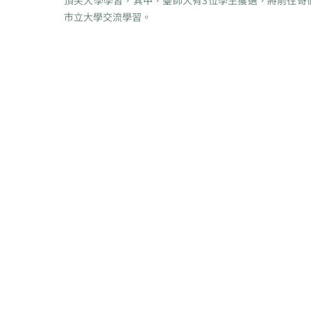
頂尖大學學習，其中，臺師大有3位學生獲選，將前往哥
市立大學交流學習。