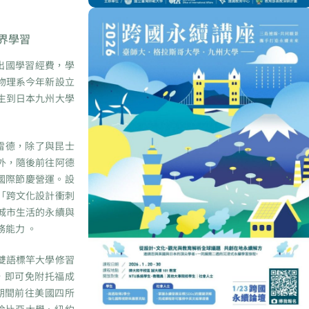
界學習
出國學習經費，學
物理系今年新設立
生到日本九州大學
雷德，除了與昆士
外，隨後前往阿德
國際節慶營運。設
「跨文化設計衝刺
城市生活的永續與
能力 。
雙語標竿大學修習
，即可免附托福成
期間前往美國四所