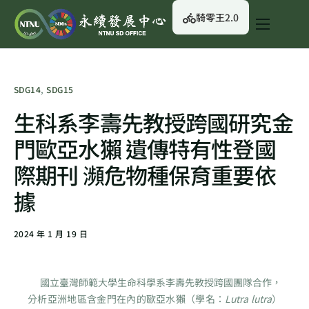
騎零王2.0
關於我們
永續行動
SDG14
,
SDG15
永續治理
生科系李壽先教授跨國研究金
永續資訊
門歐亞水獺 遺傳特有性登國
校園綠生活
際期刊 瀕危物種保育重要依
English
據
2024 年 1 月 19 日
國立臺灣師範大學生命科學系李壽先教授跨國團隊合作，
分析亞洲地區含金門在內的歐亞水獺（學名：
Lutra lutra
）