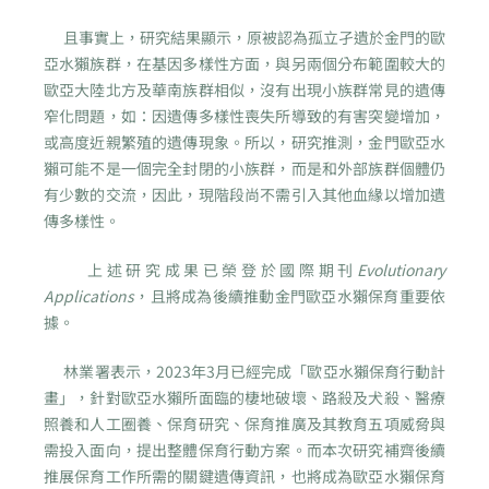
且事實上，研究結果顯示，原被認為孤立孑遺於金門的歐
亞水獺族群，在基因多樣性方面，與另兩個分布範圍較大的
歐亞大陸北方及華南族群相似，沒有出現小族群常見的遺傳
窄化問題，如：因遺傳多樣性喪失所導致的有害突變增加，
或高度近親繁殖的遺傳現象。所以，研究推測，金門歐亞水
獺可能不是一個完全封閉的小族群，而是和外部族群個體仍
有少數的交流，因此，現階段尚不需引入其他血緣以增加遺
傳多樣性。
上述研究成果已榮登於國際期刊
Evolutionary
Applications
，且將成為後續推動金門歐亞水獺保育重要依
據。
林業署表示，2023年3月已經完成「歐亞水獺保育行動計
畫」，針對歐亞水獺所面臨的棲地破壞、路殺及犬殺、醫療
照養和人工圈養、保育研究、保育推廣及其教育五項威脅與
需投入面向，提出整體保育行動方案。而本次研究補齊後續
推展保育工作所需的關鍵遺傳資訊，也將成為歐亞水獺保育