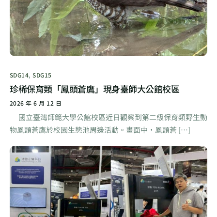
SDG14
,
SDG15
珍稀保育類「鳳頭蒼鷹」現身臺師大公館校區
2026 年 6 月 12 日
國立臺灣師範大學公館校區近日觀察到第二級保育類野生動
物鳳頭蒼鷹於校園生態池周邊活動。畫面中，鳳頭蒼 […]