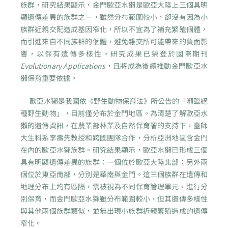
族群，研究結果顯示，金門歐亞水獺是歐亞大陸上三個具明
顯遺傳差異的族群之一，雖然分布範圍較小，卻沒有因為小
族群近親交配造成基因窄化，所以不宜為了補充繁殖個體，
而引進來自不同族群的個體，避免雜交所可能帶來的負面影
響，以保有遺傳多樣性。研究成果已榮登於國際期刊
Evolutionary Applications
，且將成為後續推動金門歐亞水
獺保育重要依據。
歐亞水獺是我國依《野生動物保育法》所公告的「瀕臨絕
種野生動物」，目前僅分布於金門地區。為清楚了解歐亞水
獺的遺傳資訊，在農業部林業及自然保育署的支持下，臺師
大生科系李壽先教授和跨國團隊合作，分析亞洲地區含金門
在內的歐亞水獺族群。研究結果顯示，歐亞水獺已形成三個
具有明顯遺傳差異的族群：一個位於歐亞大陸北部；另外兩
個位於東亞南部，分別是華南與金門。這三個族群在遺傳和
地理分布上均有區隔，需被視為不同保育管理單元，進行分
別保育，而金門歐亞水獺雖分布範圍較小，但其遺傳多樣性
與其他兩個族群類似，並無出現小族群近親繁殖造成的遺傳
窄化。