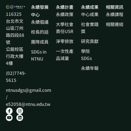
永續發展
永續計畫
永續成果
相關資訊
116325
永續政策
中心成果
永續課程
中心
台北市文
永續倡議
大學社會
社會實踐
相關連結
山區汀州
責任USR
獎
校長的話
路四段88
淨零排放
研究貢獻
團隊成員
號
公館校區
一次性產
學院
SDGs in
行政大樓
品減量
SDGs
NTNU
4樓
永續年報
(02)7749-
5615
ntnusdgs@gmail.com
/
e52058@ntnu.edu.tw