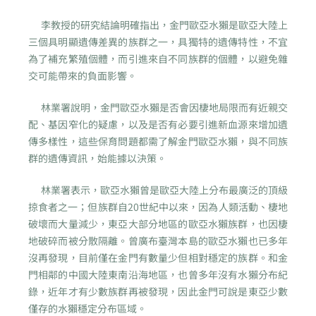
李教授的研究結論明確指出，金門歐亞水獺是歐亞大陸上
三個具明顯遺傳差異的族群之一，具獨特的遺傳特性，不宜
為了補充繁殖個體，而引進來自不同族群的個體，以避免雜
交可能帶來的負面影響。
林業署說明，金門歐亞水獺是否會因棲地局限而有近親交
配、基因窄化的疑慮，以及是否有必要引進新血源來增加遺
傳多樣性，這些保育問題都需了解金門歐亞水獺，與不同族
群的遺傳資訊，始能據以決策。
林業署表示，歐亞水獺曾是歐亞大陸上分布最廣泛的頂級
掠食者之一；但族群自20世紀中以來，因為人類活動、棲地
破壞而大量減少，東亞大部分地區的歐亞水獺族群，也因棲
地破碎而被分散隔離。曾廣布臺灣本島的歐亞水獺也已多年
沒再發現，目前僅在金門有數量少但相對穩定的族群。和金
門相鄰的中國大陸東南沿海地區，也曾多年沒有水獺分布紀
錄，近年才有少數族群再被發現，因此金門可說是東亞少數
僅存的水獺穩定分布區域。