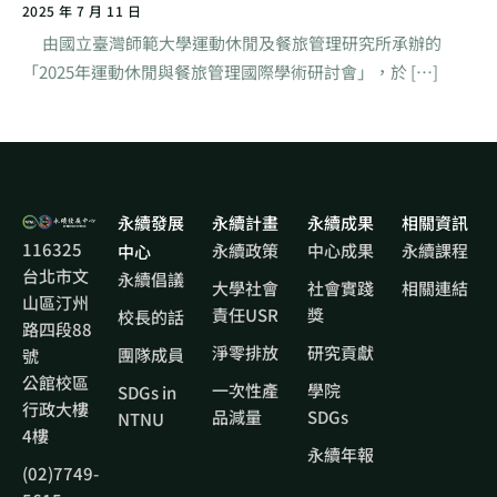
2025 年 7 月 11 日
由國立臺灣師範大學運動休閒及餐旅管理研究所承辦的
「2025年運動休閒與餐旅管理國際學術研討會」，於 […]
永續發展
永續計畫
永續成果
相關資訊
116325
永續政策
中心成果
永續課程
中心
台北市文
永續倡議
大學社會
社會實踐
相關連結
山區汀州
責任USR
獎
校長的話
路四段88
淨零排放
研究貢獻
團隊成員
號
公館校區
一次性產
學院
SDGs in
行政大樓
品減量
SDGs
NTNU
4樓
永續年報
(02)7749-