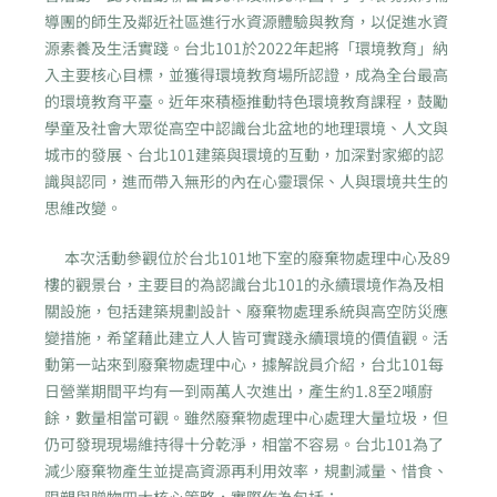
導團的師生及鄰近社區進行水資源體驗與教育，以促進水資
源素養及生活實踐。台北101於2022年起將「環境教育」納
入主要核心目標，並獲得環境教育場所認證，成為全台最高
的環境教育平臺。近年來積極推動特色環境教育課程，鼓勵
學童及社會大眾從高空中認識台北盆地的地理環境、人文與
城市的發展、台北101建築與環境的互動，加深對家鄉的認
識與認同，進而帶入無形的內在心靈環保、人與環境共生的
思維改變。
本次活動參觀位於台北101地下室的廢棄物處理中心及89
樓的觀景台，主要目的為認識台北101的永續環境作為及相
關設施，包括建築規劃設計、廢棄物處理系統與高空防災應
變措施，希望藉此建立人人皆可實踐永續環境的價值觀。活
動第一站來到廢棄物處理中心，據解說員介紹，台北101每
日營業期間平均有一到兩萬人次進出，產生約1.8至2噸廚
餘，數量相當可觀。雖然廢棄物處理中心處理大量垃圾，但
仍可發現現場維持得十分乾淨，相當不容易。台北101為了
減少廢棄物產生並提高資源再利用效率，規劃減量、惜食、