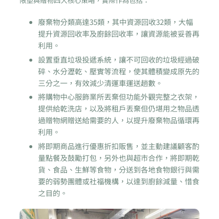
限塑與贈物四大核心策略，實際作為包括：
廢棄物分類高達35類，其中資源回收32類，大幅
提升資源回收率及廚餘回收率，讓資源能被妥善再
利用。
設置垂直垃圾投遞系統，讓不可回收的垃圾經過破
碎、水分瀝乾、壓實等流程，使其體積變成原先的
三分之一，有效減少清運車運送趟數。
將購物中心服飾業所丟棄但功能外觀完整之衣架，
提供給乾洗店，以及將租戶丟棄但仍堪用之物品透
過贈物網贈送給需要的人，以提升廢棄物品循環再
利用。
將即期商品進行優惠折扣販售，並主動建議顧客酌
量點餐及鼓勵打包，另外也與超市合作，將即期乾
貨、食品、生鮮等食物，分送到各地食物銀行與需
要的弱勢團體或社福機構，以達到廚餘減量、惜食
之目的。