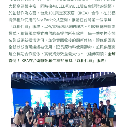
大超高建築中唯一同時擁有LEED和WELL雙白金認證的建築。
於創新作為方面，台北101與宜家家居（IKEA）合作，在35樓
提供租戶使用的Sky Park公共空間，推動在台灣第一個家具
「以租代買」服務，以落實循環經濟的理念。相較於傳統買斷
模式，租賃服務模式由供應商提供所有傢俱，每一季更換空間
裝飾或更新損壞傢俱，並負責回收後的翻新修繕，讓傢俱回復
全新狀態後可繼續被使用，延長原物料使用壽命，並與供應商
建立長期合作關係，實現資源效益最大化。（延伸閱讀：
全球
首例！IKEA在台灣推出最完整的家具「以租代買」服務
）