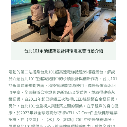
台北101永續建築設計與環境友善行動介紹
活動的第二站搭乘台北101超高速電梯抵達89樓觀景台，解說
員介紹台北101在建築規劃中的永續設計與創新作為。台北101
於永續建築規劃方面，積極管理能資源使用，像是設置雨水回
收平臺、全面將辦公室燈具更新為LED型式等，並取得建築永
續認證，自2011年起已連續三次取得LEED綠建築白金級認證。
另外，台北101也重視人與建築之間的關係，在乎租戶的身心健
康，於2023年以全球最高分取得WELL v2 Core白金級健康建築
認證，在【空氣】、【水】及【創新】項目中更是獲得滿分，
展現台北101提供身、心、社交健康環境的能力，成為全球10