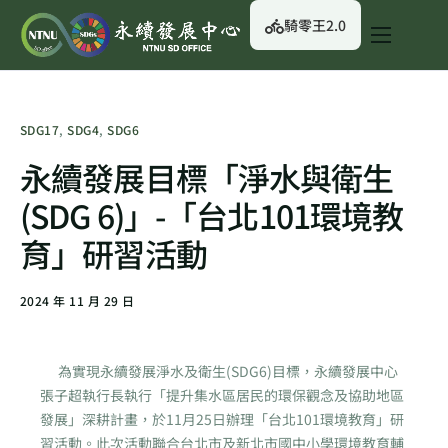
騎零王2.0
關於我們
永續行動
SDG17
,
SDG4
,
SDG6
永續治理
永續發展目標「淨水與衛生
永續資訊
(SDG 6)」-「台北101環境教
校園綠生活
育」研習活動
English
2024 年 11 月 29 日
為實現永續發展淨水及衛生(SDG6)目標，永續發展中心
張子超執行長執行「提升集水區居民的環保觀念及協助地區
發展」深耕計畫，於11月25日辦理「台北101環境教育」研
習活動。此次活動聯合台北市及新北市國中小學環境教育輔