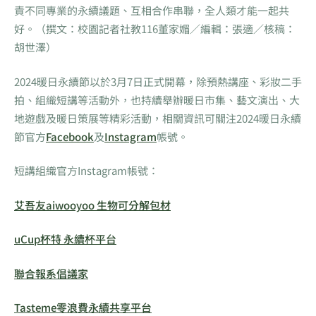
責不同專業的永續議題、互相合作串聯，全人類才能一起共
好。（撰文：校園記者社教116董家媚／編輯：張適／核稿：
胡世澤）
2024暖日永續節以於3月7日正式開幕，除預熱講座、彩妝二手
拍、組織短講等活動外，也持續舉辦暖日市集、藝文演出、大
地遊戲及暖日策展等精彩活動，相關資訊可關注2024暖日永續
節官方
Facebook
及
Instagram
帳號。
短講組織官方Instagram帳號：
艾吾友aiwooyoo 生物可分解包材
uCup杯特 永續杯平台
聯合報系倡議家
Tasteme零浪費永續共享平台