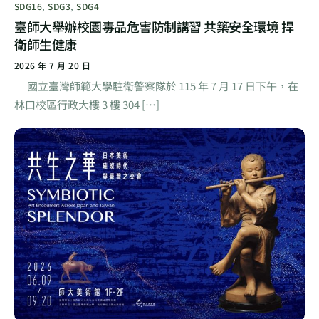
SDG16
,
SDG3
,
SDG4
臺師大舉辦校園毒品危害防制講習 共築安全環境 捍
衛師生健康
2026 年 7 月 20 日
國立臺灣師範大學駐衛警察隊於 115 年 7 月 17 日下午，在
林口校區行政大樓 3 樓 304 […]