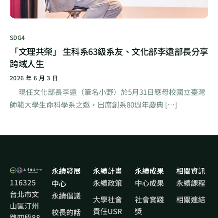
SDG4
「文理共榮」 生科系63級系友、文化部李遠部長分享
跨域人生
2026 年 6 月 3 日
現任文化部長李遠（筆名小野）於5月31日應母校國立臺灣
師範大學生命科學系之邀，出席創系80週年慶典 […]
永續發展
永續計畫
永續成果
相關資訊
116325
永續政策
中心成果
永續課程
中心
台北市文
永續倡議
大學社會
社會實踐
相關連結
山區汀州
責任USR
獎
校長的話
路四段88