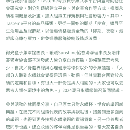
聯合報系倡議家、Tasteme零浪費永續共享平台與臺灣動物社
會研究會，則分別透過建立平台、與企業合作等方式，推廣永
續相關概念及計畫，擴大組織工作規模與社會影響力。其中，
Tasteme平台的商品種類，更從一開始的即期「良食」擴展至
生活用品及服飾類，以優惠價格販賣全新的「即期」衣物，減
輕廠商庫存壓力，避免過季服飾被銷毀造成浪費。
微光盒子蕭羣諭團長、暖暖Sunshine協會湯淨理事長及陪伴
憂鬱者協會邱子瑜發起人皆分享自身經驗，帶領聽眾思考兒
少、自我∕身體界線與心理健康等環保以外的永續議題。「大
部分人聽到永續就會覺得是環保、動保，但其實聯合國對於永
續的定義和目標，有很大一部份是與人相關的。大家也可以去
思考人類在環境中的角色。」2024暖日永續節總召黃同學說。
參與活動的林同學分享，自己原本只對永續杯、惜食的議題感
興趣，在聽完不同組織代表的故事與觀點後，接觸到更多面向
的議題，也得到更多接觸永續議題的資訊管道。另一位參與者
唐同學也說，建立永續的夥伴關係是很重要的，當大家各自負