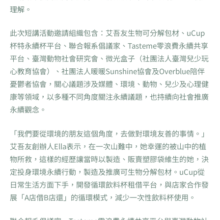
理解。
此次短講活動邀請組織包含：艾吾友生物可分解包材、uCup
杯特永續杯平台、聯合報系倡議家、Tasteme零浪費永續共享
平台、臺灣動物社會研究會、微光盒子（社團法人臺灣兒少玩
心教育協會）、社團法人暖暖Sunshine協會及Overblue陪伴
憂鬱者協會，關心議題涉及媒體、環境、動物、兒少及心理健
康等領域，以多種不同角度關注永續議題，也持續向社會推廣
永續觀念。
「我們要從環境的朋友這個角度，去做對環境友善的事情。」
艾吾友創辦人Ella表示，在一次山難中，她幸運的被山中的植
物所救，這樣的經歷讓當時以製造、販賣塑膠袋維生的她，決
定投身環境永續行動，製造及推廣可生物分解包材。uCup從
日常生活方面下手，開發循環飲料杯租借平台，與店家合作發
展「A店借B店還」的循環模式，減少一次性飲料杯使用。