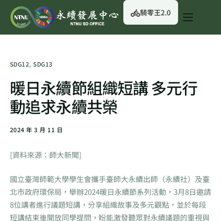
騎零王2.0
關於我們
永續行動
SDG12
,
SDG13
永續治理
暖日永續節組織短講 多元行
永續資訊
動追求永續共榮
校園綠生活
2024 年 3 月 11 日
English
[資料來源：師大新聞]
國立臺灣師範大學學生會攜手臺師大永續出師（永續社）及臺
北市政府環保局，舉辦2024暖日永續節系列活動，3月8日邀請
8位講者進行議題短講，分享組織故事及多元觀點，並於每段
短講結束後開放同學提問，盼能激發聽眾對永續議題的重視與